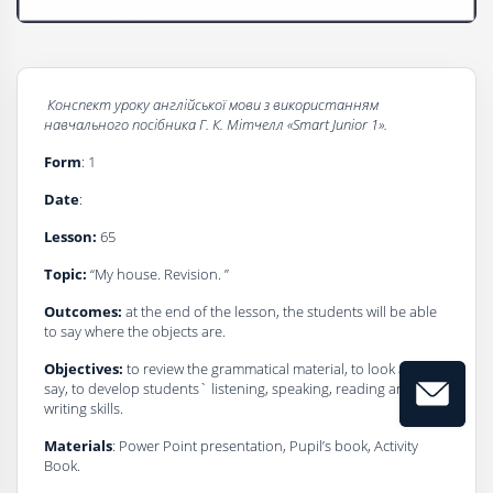
Конспект уроку
a
нглійської мови з використанням
навчального посібника
Г
. К
.
Мітчелл
«Smart Junior 1».
Form
: 1
Date
:
Lesson:
65
Topic:
“My house. Revision. ”
Outcomes:
at the end of the lesson, the students will be able
to say where the objects are.
Objectives:
to review the grammatical material, to look and
say, to develop students` listening, speaking, reading and
writing skills.
Materials
: Power Point presentation, Pupil’s book, Activity
Book.