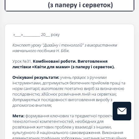
«____
»___________ 20___ року
Конспект уроку "Дизайну і технологій" з використанням
навчального посібника Н. Бібік.
Урок №31.
Комбіновані роботи. Виготовлення
листівки «Квіти для мами» (з паперу і серветок).
Очікувані результати:
учень
працює
з ручними
інструментами, дотримується безпечних прийомів праці та
норм санітарії;
виготовляє
поетапно виріб за визначеною
послідовністю;
здійснює
розмічання ліній на серветках;
дотримується
послідовності виготовлення виробу з
допомогою вчителя;
Мета:
формування ключових та предметної проектно-
технологічної компетентностей, необхідних для
розв’язання життєвих проблем у взаємодії з іншими,
культурного й національного самовираження. Виконання
елементарних графічних зображень; читання інструкційних