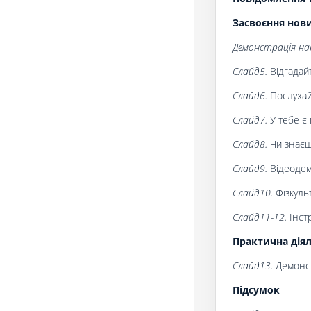
Засвоєння нов
Демонстрація нав
Слайд5.
Відгадайт
Слайд6.
Послухай
Слайд7.
У тебе є
Слайд8.
Чи знає
Слайд9.
Відеодем
Слайд10.
Фізкуль
Слайд11-12.
Інстр
Практична діял
Слайд13.
Демонст
Підсумок