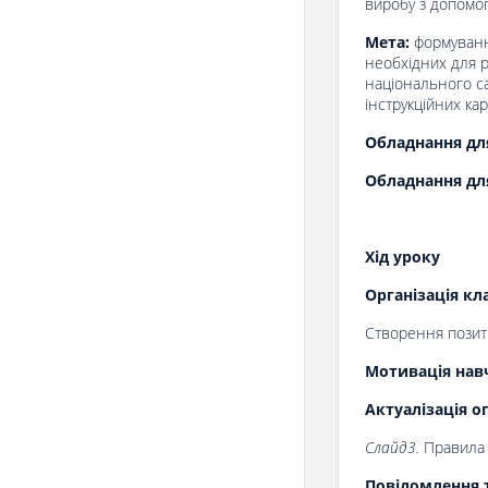
виробу з допомо
Мета:
формуванн
необхідних для р
національного с
інструкційних ка
Обладнання для
Обладнання дл
Хід уроку
Організація кл
Створення позити
Мотивація навч
Актуалізація о
Слайд3.
Правила 
Повідомлення 