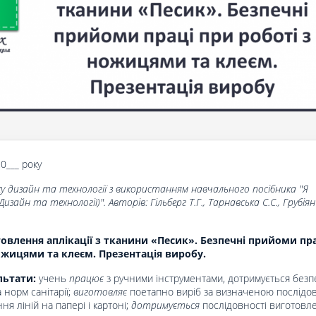
20___ року
у дизайн та технології з використанням навчального посібника "Я
изайн та технології)". Авторів: Гільберг Т.Г., Тарнавська С.С., Грубіян 
овлення аплікації з тканини «Песик». Безпечні прийоми пр
ожицями та клеєм. Презентація виробу.
льтати:
учень
працює
з ручними інструментами, дотримується без
 норм санітарії;
виготовляє
поетапно виріб за визначеною послідов
ня ліній на папері і картоні;
дотримується
послідовності виготовл