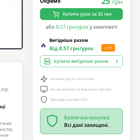
25
Окремо
грн
Купити урок за 25 грн
або
8.57 грн/урок
у комплекті
Вигідніше разом
🔥
Від 8.57 грн/урок
-66%
Купити вигідніше разом
Миттєвий доступ після оплати
Л.В.,
Зручно дивитися на будь-якому пристрої
Відповідає програмі НУШ
аці
Безпечна покупка
печних
Всі дані захищені.
ністю;
ення