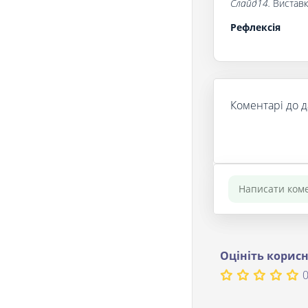
Слайд14.
Виставк
Рефлексія
Коментарі до д
Оцініть корисн
0