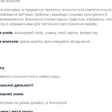
гою вчителя;
я ключових та предметної проектно-технологічної компетентносте
озв’язання життєвих проблем у взаємодії з іншими, культурного й
амовираження. Виконання елементарних графічних зображень; чит
рток із зображеннями для поетапного виготовлення виробу.
 учнів:
кольоровий папір, ножиці, клей, картон, фломастер.
я вчителя:
зразок виробу, мультимедійне обладнання.
асу
вного психологічного клімату класу.
альної діяльності
порних знань
безпеки на уроках дизайну та технологій.
теми і мети уроку