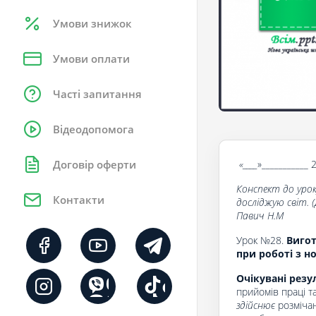
Умови знижок
Умови оплати
Часті запитання
Відеодопомога
«____
»___________ 
Договір оферти
Конспект до урок
Контакти
досліджую світ. (Д
Павич Н.М
Урок №28.
Вигот
при роботі з н
Очікувані резу
прийомів праці та
здійснює
розмічан