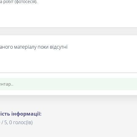
а робіт (фотосесія).
аного матеріалу поки відсутні
ість інформації:
 / 5, 0 голос(ів)