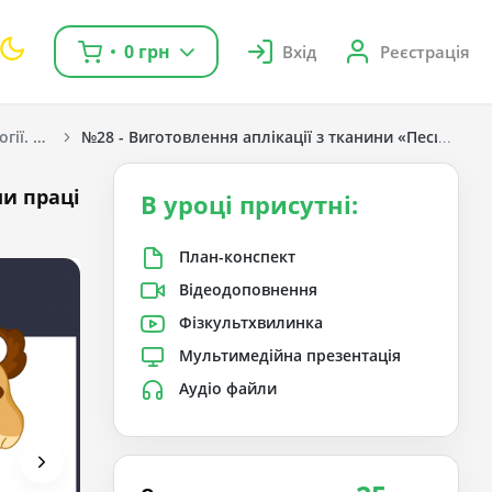
0 грн
Вхід
Реєстрація
Дизайн та технології. Гільберг Т. Г., Тарнавська С. С., Гнатюк О. В., Павич Н. М. 1 клас. [2018-2022]
№28 - Виготовлення аплікації з тканини «Песик». Б
ми праці
В уроці присутні:
План-конспект
Відеодоповнення
Фізкультхвилинка
Мультимедійна презентація
Аудіо файли