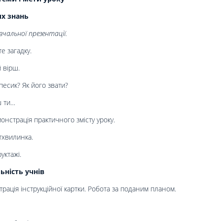
их знань
чальної презентації.
е загадку.
 вірш.
 песик? Як його звати?
ш ти…
онстрація практичного змісту уроку.
тхвилинка.
уктажі.
ьність учнів
рація інструкційної картки. Робота за поданим планом.