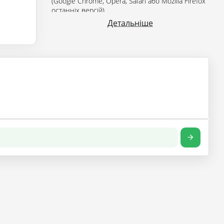
(Google Chrome, Opera, Safari або Mozilla Firefox
останніх версій).
Детальніше