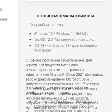
й,
ТЕХНІЧНІ МІНІМАЛЬНІ ВИМОГИ
ання
1. Операційна система:
Windows 10 / Windows 11 (64-bit);
macOS 12.0 (Monterey) або новішою;
iOS 15+ чи Android 11+ (для мобільних
пристроїв).
2. Офісне програмне забезпечення. Для
коректного відкриття матеріалів
рекомендовано пакет програмного
забезпечення Microsoft Office 2021 або новішу
версію (рекомендовано Microsoft 365).
Допускається використання LibreOffice версії
3. Архіватор. Для розпакування файлів
7.5 і вище (дане програмне забезпечення є
необхідно вкористовувати:
альтернативним, і потрібно розуміти, що
можливе візуальне зміщення шрифтів,
Windows 10 / Windows 11 (64-bit) мати
зображень, а також проблеми з відтворення
встановлений програмний засіб для
мультимедіа чи відображенням зображень).
розпаковування архівів 7-Zip 19.0+.