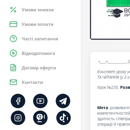
Умови знижок
Умови оплати
Часті запитання
Відеодопомога
«____
»___________.
Договір оферти
Конспект уроку у
ТА ЧИТАННЯ (у 2-
Контакти
Урок №235.
Розв
Мета
: розвиват
компетентностей:
здатність співпр
операції й практич