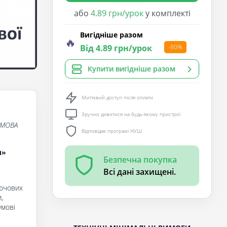
або
4.89 грн/урок
у комплекті
Вигідніше разом
🔥
Від 4.89 грн/урок
-80%
Купити вигідніше разом
Миттєвий доступ після оплати
Зручно дивитися на будь-якому пристрої
 МОВА
Відповідає програмі НУШ
и»
Безпечна покупка
Всі дані захищені.
лючових
,
умові