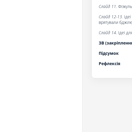
Слайд 11.
Фізкуль
Слайд 12-13.
Ідеї
врятували бджілк
Слайд 14.
Ідеї дл
ЗВ (закріпленн
Підсумок
Рефлексія