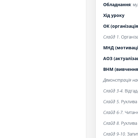
Обладнання
: м
Хід уроку
ОК (організація
Слайд 1.
Організа
МНД (мотивація
АОЗ (актуаліза
ВНМ (вивчення
Демонстрація нав
Слайд 3-4.
Відгада
Слайд 5.
Рухлива 
Слайд 6-7.
Читанн
Слайд 8.
Рухлива 
Слайд 9-10.
Запит