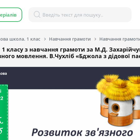
еріалів
ова школа. 1 клас
Навчання грамоти
 1 класу з навчання грамоти за М.Д. Захарійчук
зного мовлення. В.Чухліб «Бджола з дідової па