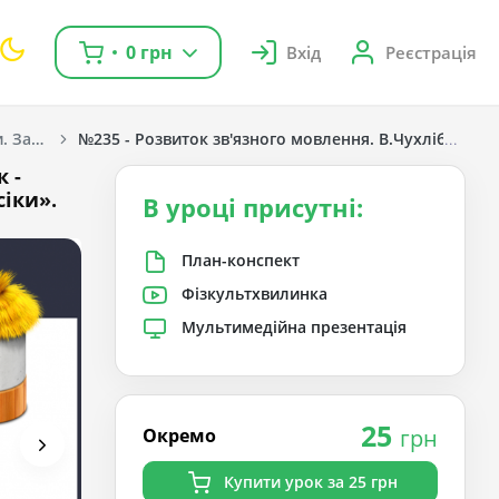
0 грн
Вхід
Реєстрація
Навчання грамоти. Захарійчук М. Д. 1 клас. [2018-2022]
№235 - Розвиток зв'язного мовлення. В.Чухліб «Бджол
 -
сіки».
В уроці присутні:
План-конспект
Фізкультхвилинка
Мультимедійна презентація
25
Окремо
грн
Купити урок за 25 грн