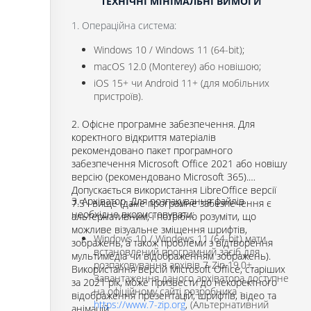
ТЕХНІЧНІ МІНІМАЛЬНІ ВИМОГИ
1. Операційна система:
Windows 10 / Windows 11 (64-bit);
macOS 12.0 (Monterey) або новішою;
iOS 15+ чи Android 11+ (для мобільних
пристроїв).
2. Офісне програмне забезпечення. Для
коректного відкриття матеріалів
рекомендовано пакет програмного
забезпечення Microsoft Office 2021 або новішу
версію (рекомендовано Microsoft 365).
Допускається використання LibreOffice версії
3. Архіватор. Для розпакування файлів
7.5 і вище (дане програмне забезпечення є
необхідно вкористовувати:
альтернативним, і потрібно розуміти, що
можливе візуальне зміщення шрифтів,
Windows 10 / Windows 11 (64-bit) мати
зображень, а також проблеми з відтворення
встановлений програмний засіб для
мультимедіа чи відображенням зображень).
розпаковування архівів 7-Zip 19.0+.
Використання версій Microsoft Office, старіших
Завантаження даного архіватора доступне
за 2021 рік, може призвести до некоректного
на офіційному сайті розробника -
відображення презентацій, шрифтів, відео та
https://www.7-zip.org
, (Альтернативний
анімацій.