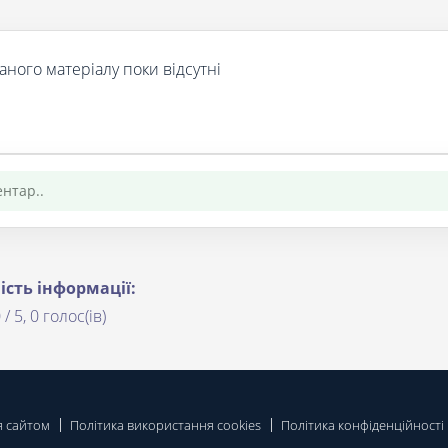
аного матеріалу поки відсутні
ість інформації:
 / 5, 0 голос(ів)
я сайтом
Політика використання cookies
Політика конфіденційності