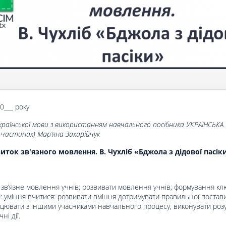
20___ року
країнської мови з використанням навчального посібника УКРАЇНСЬКА
х частинах) Мар’яна Захарійчук
иток зв'язного мовлення. В. Чухліб «Бджола з дідової пасік
и зв’язне мовлення учнів; розвивати мовлення учнів; формування к
 уміння вчитися: розвивати вміння дотримувати правильної постави
ацювати з іншими учасниками навчального процесу, виконувати роз
ні дії.