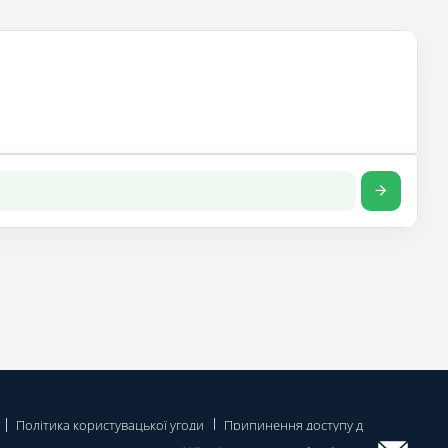
Політика користувацької угоди
Припинення доступу до