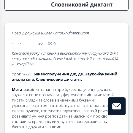
Нова українська школа - https://vsimpptx.com
«____
»___________.20___ року
Конспект уроку читання з використанням підручника для 1
класу закладів загальної середньої освіти (У 2-х частинах) М.
Д. Захарійчук.
Урок №221.
Буквосполучення дж, дз. Звуко-буквений
аналіз слів. Словниковий диктант.
Мета
: закріпити знання про буквосполучення дж, дз та
звуки, які вони позначають; формувати вміння читати й
писати склади та слова з вивченими буквами;
удосконалювати вміння орієнтуватися в сітці зошита,
писати ручкою, списувати надруковані слова й речення;
розвивати уміння розповідати за малюнком про свої
спогади та враження; виховувати спостережливість,
бажання дружити з іншими.