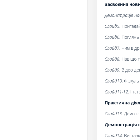
Засвоєння нов
Демонстрація нав
Слайд5.
Пригадай
Слайд6.
Поглянь 
Слайд7.
Чим відр
Слайд8.
Навіщо т
Слайд9.
Відео де
Слайд10.
Фізкуль
Слайд11-12.
Інстр
Практична діял
Слайд
1
3.
Демонст
Демонстрація 
Слайд
1
4.
Виставк