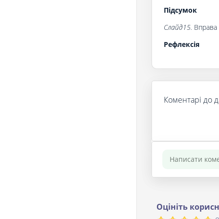
Підсумок
Слайд
1
5.
Вправа 
Рефлексія
Коментарі до д
Оцініть корисн