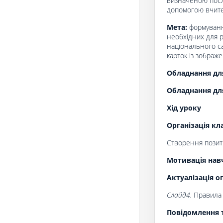
визначеною посл
допомогою вчите
Мета:
формуванн
необхідних для р
національного са
карток із зобра
Обладнання для
Обладнання дл
Хід уроку
Організація кл
Створення позити
Мотивація навч
Актуалізація о
Слайд
4
.
Правила 
Повідомлення 