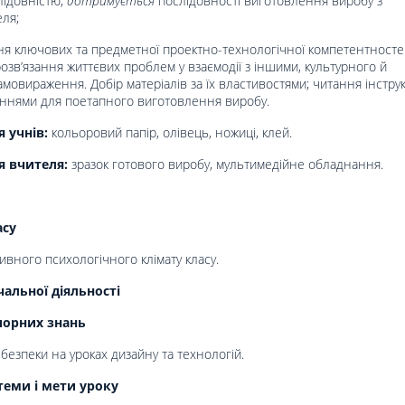
ідовністю;
дотримується
послідовності виготовлення виробу з
ля;
я ключових та предметної проектно-технологічної компетентносте
озв’язання життєвих проблем у взаємодії з іншими, культурного й
мовираження. Добір матеріалів за їх властивостями; читання інстру
женнями для поетапного виготовлення виробу.
 учнів:
кольоровий папір, олівець, ножиці, клей.
я вчителя:
зразок готового виробу, мультимедійне обладнання.
асу
вного психологічного клімату класу.
альної діяльності
порних знань
безпеки на уроках дизайну та технологій.
теми і мети уроку