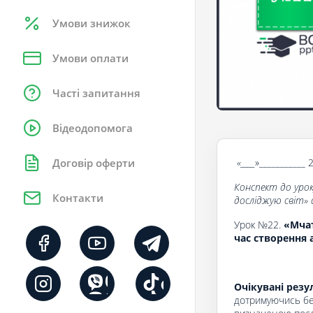
Умови знижок
Умови оплати
Часті запитання
Відеодопомога
«____
»___________ 
Договір оферти
Конспект до урок
Контакти
досліджую світ» 
Урок №22.
«Мчать
час створення 
Очікувані резу
дотримуючись без