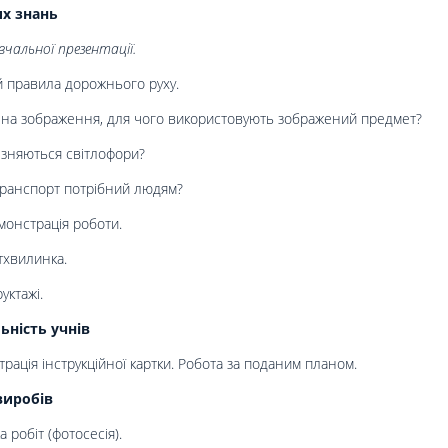
их знань
чальної презентації.
 правила дорожнього руху.
на зображення, для чого використовують зображений предмет?
ізняються світлофори?
ранспорт потрібний людям?
монстрація роботи.
тхвилинка.
уктажі.
ьність учнів
рація інструкційної картки. Робота за поданим планом.
виробів
а робіт (фотосесія).