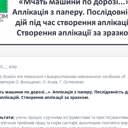
20___ року
у дизайн та технології з використанням навчального посібника «Я
авторів О. Волощенко, О. Козак, Г. Остапенко
 машини по дорозі...». Аплікація з паперу. Послідовність ді
аплікацій. Створення аплікації за зразком.
льтати:
учень
працює
з ручними інструментами та пристосуваннями
печних прийомів праці та норм санітарії;
виготовляє
поетапно вирі