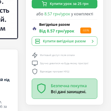
Купити урок за 25 грн
або
8.57 грн/урок
у комплекті
Вигідніше разом
🔥
Від 8.57 грн/урок
-66%
Купити вигідніше разом
Миттєвий доступ після оплати
Зручно дивитися на будь-якому пристрої
Відповідає програмі НУШ
й під
Безпечна покупка
Всі дані захищені.
,
б за