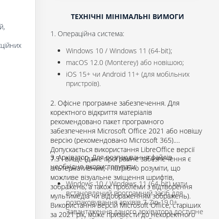
ТЕХНІЧНІ МІНІМАЛЬНІ ВИМОГИ
й,
1. Операційна система:
кційних
Windows 10 / Windows 11 (64-bit);
macOS 12.0 (Monterey) або новішою;
iOS 15+ чи Android 11+ (для мобільних
пристроїв).
2. Офісне програмне забезпечення. Для
коректного відкриття матеріалів
рекомендовано пакет програмного
забезпечення Microsoft Office 2021 або новішу
версію (рекомендовано Microsoft 365).
Допускається використання LibreOffice версії
3. Архіватор. Для розпакування файлів
7.5 і вище (дане програмне забезпечення є
необхідно вкористовувати:
альтернативним, і потрібно розуміти, що
можливе візуальне зміщення шрифтів,
Windows 10 / Windows 11 (64-bit) мати
зображень, а також проблеми з відтворення
встановлений програмний засіб для
мультимедіа чи відображенням зображень).
розпаковування архівів 7-Zip 19.0+.
Використання версій Microsoft Office, старіших
Завантаження даного архіватора доступне
за 2021 рік, може призвести до некоректного