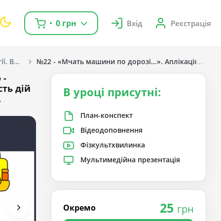
0 грн
Вхід
Реєстрація
Дизайн і технології. Волощенко О. В., Козак О. П., Остапенко Г. С. 1 клас. [2018-2022]
№22 - «Мчать машини по дорозі...». Аплікація з папе
 -
сть дій
В уроці присутні:
.
План-конспект
Відеодоповнення
Фізкультхвилинка
Мультимедійна презентація
25
Окремо
грн