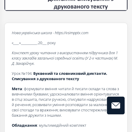
Нова українська школа - https://vsimpptx.com
«____
»___________.20___ року
Конспект уроку читання з використанням підручника для 1
класу закладів загальної середньої освіти (У 2-х частинах) М.
Д. Захарійчук.
Урок №194.
Буквений та словниковий диктанти.
Списування з друкованого тексту
Мета
: формувати вміння читати й писати склади та слова з
вивченими буквами; удосконалювати вміння орієнтуватися
в сітці зошита, писати ручкою, списувати надруковані слова
й речення; розвивати уміння розповідати за малюнком про
свої спогади та враження; виховувати спостережливість,
бажання дружити з іншими.
Обладнання
: мультимедійний комплект