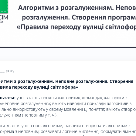
___ року
итми з розгалуженням. Неповне розгалуження. Створення
вила переходу вулиці світлофора»
льтати:
учні знають поняття «алгоритм», «команда», «алгоритм з
 «неповне розгалуження»; вміють наводити приклади алгоритмів з
ільно використовують у своєму мовленні ці поняття; вміють створю
алуженням (неповним у т. ч.).
ати знання учнів про алгоритми; навчити створювати алгоритми з
окрема з неповним; розвивати логічне мислення; формувати вміння