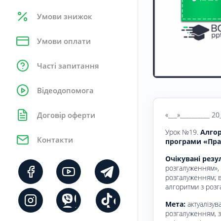
Умови знижок
Умови оплати
Часті запитання
Відеодопомога
«___»__________ 20
Договір оферти
Урок №19.
Алгор
Контакти
програми «Пра
Очікувані резу
розгалуженням»,
розгалуженням; в
алгоритми з розг
Мета:
актуалізув
розгалуженням, з