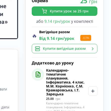
25
Окремо
грн
Купити урок за 25 грн
або
9.14 грн/урок
у комплекті
Вигідніше разом
🔥
Від 9.14 грн/урок
-63%
Купити вигідніше разом
Додатково до уроку
Календарно-
тематичне
планування.
Інформатика. 4 клас.
М.М. Корнієнко, С.М.
вати
Крамаровська, І.Т.
Зарецька
25.00
грн
Календарно-тематичне
 діяти
планування. Інформатика. 4