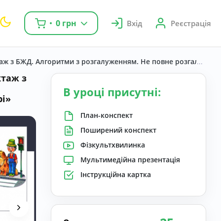
0 грн
Вхід
Реєстрація
таж з БЖД. Алгоритми з розгалуженням. Не повне розгалуженн
ктаж з
В уроці присутні:
рі»
План-конспект
Поширений конспект
Фізкультхвилинка
Мультимедійна презентація
Інструкційна картка