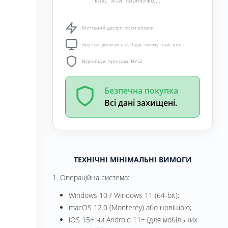
клас. М.М. Корнієнко,...
Миттєвий доступ після оплати
Зручно дивитися на будь-якому пристрої
Відповідає програмі НУШ
Безпечна покупка
Всі дані захищені.
ТЕХНІЧНІ МІНІМАЛЬНІ ВИМОГИ
1. Операційна система:
Windows 10 / Windows 11 (64-bit);
macOS 12.0 (Monterey) або новішою;
iOS 15+ чи Android 11+ (для мобільних