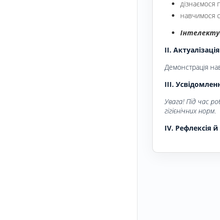
дізнаємося 
навчимося с
Інтелекту
IІ. Актуалізаці
Демонстрація на
ІІІ. Усвідомле
Увага! Під час р
гігієнічних норм.
ІV. Рефлексія 