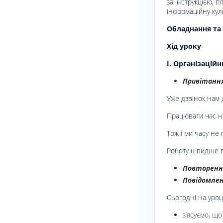
за інструкцією, 
інформаційну куль
Обладнання та 
Хід уроку
І. Організацій
Привітання
Уже дзвінок нам 
Працювати час н
Тож і ми часу не 
Роботу швидше 
Повторення
Повідомлен
Сьогодні на уроці
з’ясуємо, що