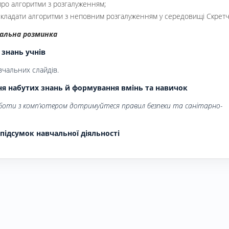
про алгоритми з розгалуженням;
кладати алгоритми з неповним розгалуженням у середовищі Скретч
альна розминка
я знань учнів
вчальних слайдів.
ння набутих знань й формування вмінь та навичок
оботи з комп’ютером дотримуйтеся правил без­пеки та санітарно-
й підсумок навчальної діяльності