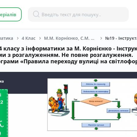
еріалів
матика
4 Клас
М.М. Корнієнко, С.М. Крамаровська, І.Т. Зарецька. Інформатика. 4 клас. [2021-2025]
№19 - Інструк
 класу з інформатики за М. Корнієнко - Інстру
и з розгалуженням. Не повне розгалуження.
грами «Правила переходу вулиці на світлофо