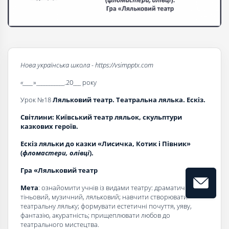
Нова українська школа - http
s
://vsimppt
x
.com
«____
»___________.20___ року
Урок №18
Ляльковий театр. Театральна лялька. Ескіз.
Світлини: Київський театр ляльок, скульптури
казкових героїв.
Ескіз ляльки до казки «Лисичка, Котик і Півник»
(
фломастери, олівці
).
Гра «Ляльковий театр
Мета
: ознайомити учнів із видами театру: драматичним,
тіньовий, музичний, ляльковий; навчити створювати
театральну ляльку; формувати естетичні почуття, уяву,
фантазію, акуратність; прищеплювати любов до
театрального мистецтва.