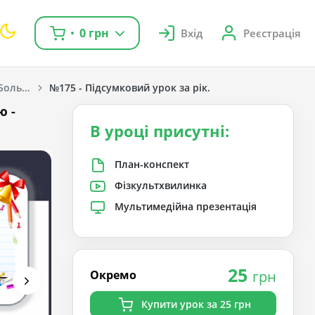
0 грн
Вхід
Реєстрація
Українська мова. Большакова І. О., Пристінська М. С. 1 клас. [2018-2022]
№175 - Підсумковий урок за рік.
ю -
В уроці присутні:
План-конспект
Фізкультхвилинка
Мультимедійна презентація
25
Окремо
грн
Купити урок за 25 грн