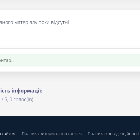
аного матеріалу поки відсутні
ість інформації:
 / 5, 0 голос(ів)
я сайтом
Політика використання cookies
Політика конфіденційності