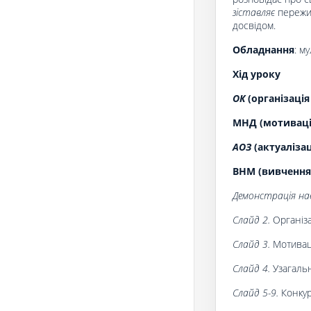
зіставляє
пережит
досвідом.
О
бладнання
: м
Хід уроку
ОК
(організація
МНД (мотивація
АОЗ
(актуаліза
ВНМ (вивчення
Демонстрація нав
Слайд 2.
Організа
Слайд 3.
Мотиваці
Слайд 4.
Узагальн
Слайд 5-9.
Конкур