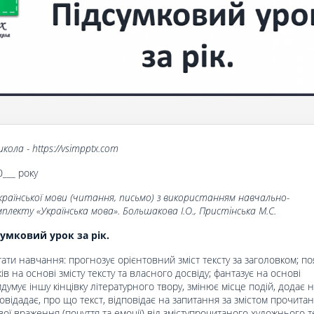
кола - https://vsimpptx.com
0___ року
країнської мови (читання, письмо) з використанням навчально-
лекту «Українська мова». Большакова І.О., Пристінська М.С.
сумковий урок за рік.
тати навчання: прогнозує орієнтовний зміст тексту за заголовком; п
в на основі змісту тексту та власного досвіду; фантазує на основі
думує іншу кінцівку літературного твору, змінює місце подій, додає 
овідадає, про що текст, відповідає на запитання за змістом прочитан
ої враження (почуття та емоції) від зміступрочитаного х
удожнього те