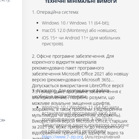
ТЕХНІЧНІ МІНІМАЛЬНІ ВИМОГИ
1. Операційна система:
Windows 10 / Windows 11 (64-bit);
macOS 12.0 (Monterey) або новішою;
iOS 15+ чи Android 11+ (для мобільних
пристроїв).
2. Офісне програмне забезпечення. Для
коректного відкриття матеріалів
рекомендовано пакет програмного
забезпечення Microsoft Office 2021 або новішу
версію (рекомендовано Microsoft 365).
Допускається використання LibreOffice версії
3. Архіватор. Для розпакування файлів
7.5 і вище (дане програмне забезпечення є
необхідно вкористовувати:
альтернативним, і потрібно розуміти, що
можливе візуальне зміщення шрифтів,
Windows 10 / Windows 11 (64-bit) мати
зображень, а також проблеми з відтворення
встановлений програмний засіб для
мультимедіа чи відображенням зображень).
розпаковування архівів 7-Zip 19.0+.
ся»
Використання версій Microsoft Office, старіших
Завантаження даного архіватора доступне
за 2021 рік, може призвести до некоректного
на офіційному сайті розробника -
відображення презентацій, шрифтів, відео та
https://www.7-zip.org
, (Альтернативний
анімацій.