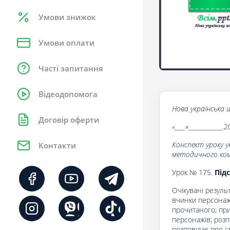
Умови знижок
Умови оплати
Часті запитання
Відеодопомога
Нова українська ш
Договір оферти
«____
»___________.2
Конспект уроку у
Контакти
методичного комп
Урок № 175.
Під
Очікувані резуль
вчинки персонажі
прочитаного; при
персонажів; розп
розповідає про св