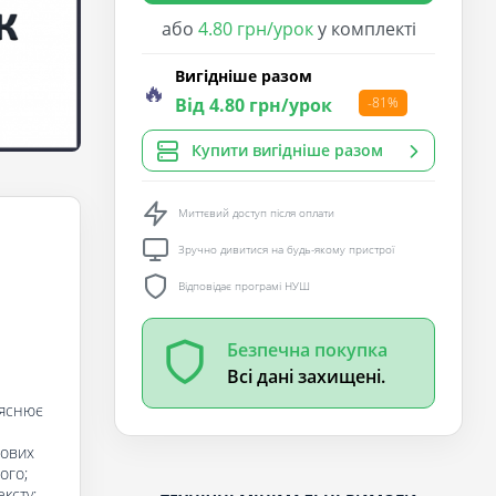
або
4.80 грн/урок
у комплекті
Вигідніше разом
🔥
Від 4.80 грн/урок
-81%
Купити вигідніше разом
Миттєвий доступ після оплати
Зручно дивитися на будь-якому пристрої
Відповідає програмі НУШ
Безпечна покупка
Всі дані захищені.
ояснює
нових
ого;
ксту;