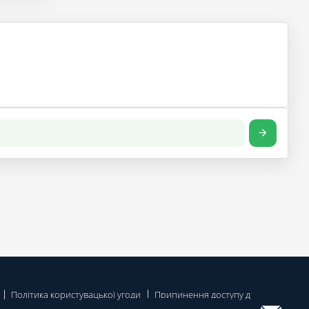
Політика користувацької угоди
Припинення доступу до