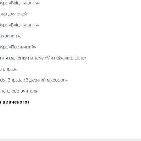
курс «Бліц питання»
ика для очей
курс «Бліц питання»
ьтхвилинка
курс «Поетичний»
ння малюнку на тему «Ми поїхали в село»
а вправа
ія. Вправа «Відкритий мікрофон»
не слово вчителя
я вивченого)