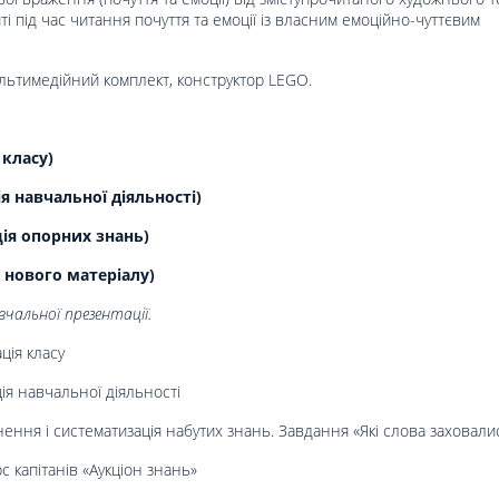
і під час читання почуття та емоції із власним емоційно-чуттєвим
ультимедійний комплект, конструктор LEGO.
 класу)
 навчальної діяльності)
ція опорних знань)
 нового матеріалу)
чальної презентації.
ція класу
я навчальної діяльності
ення і систематизація набутих знань. Завдання «Які слова заховали
с капітанів «Аукціон знань»