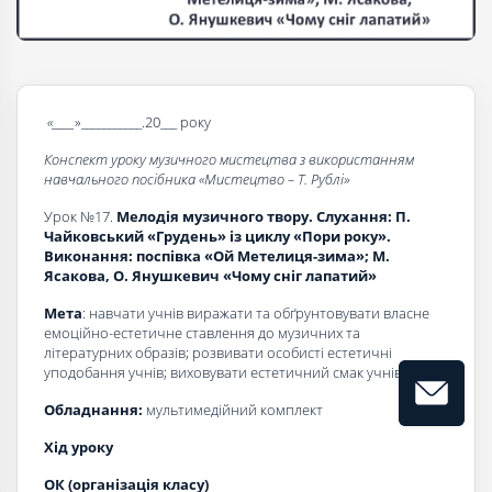
«____
»___________.20___ року
Конспект уроку музичного мистецтва з використанням
навчального посібника «Мистецтво – Т. Рублі»
Урок №17.
Мелодія музичного твору. Слухання: П.
Чайковський «Грудень» із циклу «Пори року».
Виконання: поспівка «Ой Метелиця-зима»; М.
Ясакова, О. Янушкевич «Чому сніг лапатий»
Мета
: навчати учнів виражати та обґрунтовувати власне
емоційно-естетичне ставлення до музичних та
літературних образів; розвивати особисті естетичні
уподобання учнів; виховувати естетичний смак учнів.
Обладнання:
мультимедійний комплект
Хід уроку
ОК (організація класу)