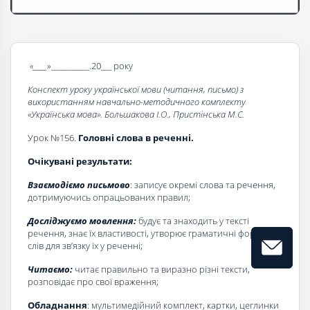
«____
»___________.20___ року
Конспект уроку української мови (читання, письмо) з
використанням навчально-методичного комплекту
«Українська мова». Большакова І.О., Пристінська М.С.
Урок №156.
Головні слова в реченні.
Очікувані результати:
Взаємодіємо письмово
: записує окремі слова та речення,
дотримуючись опрацьованих правил;
Досліджуємо мовлення:
будує та знаходить у тексті
речення, знає їх властивості, утворює граматичні форми
слів для зв’язку їх у реченні;
Читаємо:
читає правильно та виразно різні тексти,
розповідає про свої враження;
Обладнання
: мультимедійний комплект, картки, цеглинки