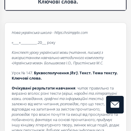
Нова українська школа - https://vsimpptx.com
«____
»___________.20___ року
Конспект уроку української мови (читання, письмо) з
використанням навчально-методичного комплекту
«Українська мова». Большакова І.О., Пристінська М.С.
Урок № 147.
Буквосполучення
[дз‘]
. Текст. Тема тексту.
Ключові слова.
Очікувані результати навчання
:
читає
правильно та
виразно вголос різні тексти (
вірші, народні та літературні
казки, оповідання, графічні та інформаційні тексти
)
залежно від мети читання;
розповідає
, про що текст,
відповідає на запитання за змістом прочитаного;
розповідає
про власні почуття та ємоції від прослуханого та
побаченого;
фантазує
на основі прочитаного;
придумує
іншу кінцівку літературного твору, змінює місце подій, додає
нових персонажів;
добирає
необхідну інформацію із