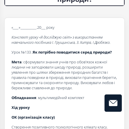
«____
»___________.20___ року
Конспект уроку «Я досліджую світ» з використанням
навчального посібника І. Грущинська, З. Хитра, І Дробязко.
Урок №133.
Як потрібно поводитися серед природи?
Мета
: сформувати знання учнів про обов'язок кожної
людини не заподіювати шкоду природі, розширити
уявлення про шляхи збереження природних багатств і
правила поведінки в природі, виховати прагнення берегти,
примножувати та охороняти природу. Виховувати любов і
бережливе ставлення до природи.
Обладнання
: мультимедійний комплект
Хід уроку
ОК (організація класу)
Створення позитивного психологічного клімату класу.