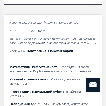
Нова українська школа - http://new.vsimppt.com.ua
«____
»___________ 20___ року
Конспект уроку математики з використанням навчального
посібника за підручником «Математика. Автор А.Заїка (2018)»
Урок №132.
Повторення. Сюжетні задачі.
Математичні компетентності.
Розв’язування задач
вивчених видів. Порівняння чисел, способи порівняння.
Ключові компетентності.
Способи доведення,
аргументації.
Інтегрований навчальний зміст.
Пограймося в
«магазин»
Обладнання
: мультимедійний комплект, конструктор