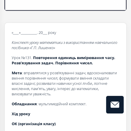
«____
»___________. 20___ року
Конспект уроку математики з використанням навчального
посібника «Г.П. Лишенко»
Урок №131.
Повторення одиниць вимірювання часу.
Розв’язування задач. Порівняння чисел.
Мета
: вправлятися у розв’язуванні задач; вдосконалювати
вміння порівняння чисел; формувати вміння складати
власні задачі; розвивати навички усної лічби, логічне
мислення, пам'ять, увагу, інтерес до математики,
виховувати уважність.
Обладнання
: мультимедійний комплект.
Хід уроку
ОК (організація класу)