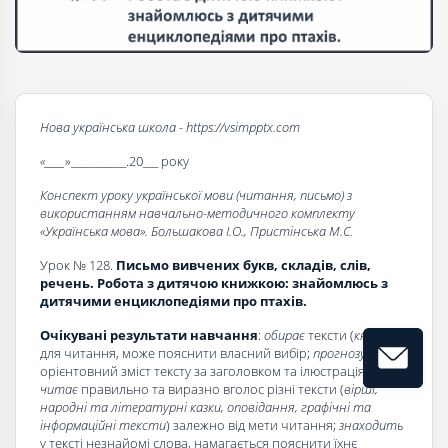
Нова українська школа - https://vsimpptx.com
«____
»___________.20___ року
Конспект уроку української мови (читання, письмо) з
використанням навчально-методичного комплекту
«Українська мова». Большакова І.О., Пристінська М.С.
Урок № 128.
Письмо вивчених букв, складів, слів,
речень. Робота з дитячою книжкою: знайомлюсь з
дитячими енциклопедіями про птахів.
Очікувані результати навчання
:
обирає
тексти (
книжки)
для читання, може пояснити власний вибір;
прогнозує
орієнтовний зміст тексту за заголовком та ілюстраціями;
читає
правильно та виразно вголос різні тексти (
вірші,
народні та літературні казки, оповідання, графічні та
інформаційні тексти
) залежно від мети читання;
знаходить
у тексті незнайомі слова, намагається пояснити їхнє