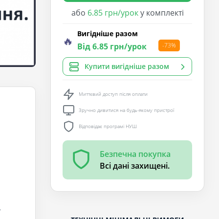
або
6.85 грн/урок
у комплекті
Вигідніше разом
🔥
Від 6.85 грн/урок
-73%
Купити вигідніше разом
Миттєвий доступ після оплати
Зручно дивитися на будь-якому пристрої
Відповідає програмі НУШ
Безпечна покупка
Всі дані захищені.
.