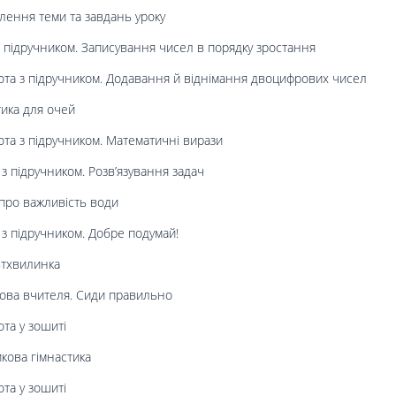
ення теми та завдань уроку
 підручником. Записування чисел в порядку зростання
та з підручником. Додавання й віднімання двоцифрових чисел
ика для очей
та з підручником. Математичні вирази
з підручником. Розв’язування задач
про важливість води
з підручником. Добре подумай!
ьтхвилинка
ова вчителя. Сиди правильно
та у зошиті
кова гімнастика
та у зошиті