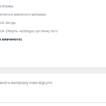
а вправа
іплення вивченого матеріалу
ія. Бесіда
ія. Оберіть необхідну цеглинку лего
я вивченого)
аного матеріалу поки відсутні