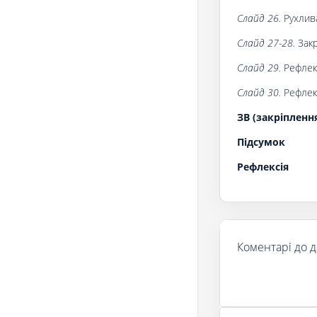
Слайд 26.
Рухлив
Слайд 27-28.
Закр
Слайд 29.
Рефлекс
Слайд 30.
Рефлекс
ЗВ (закріпленн
Підсумок
Рефлексія
Коментарі до д