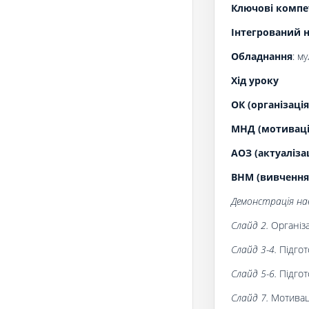
Ключові компе
Інтегрований н
Обладнання
: м
Хід уроку
ОК (організація
МНД (мотивація
АОЗ (актуаліза
ВНМ (вивчення
Демонстрація нав
Слайд 2.
Організа
Слайд 3
-4
.
Підгот
Слайд 5-6.
Підгот
Слайд 7.
Мотивац