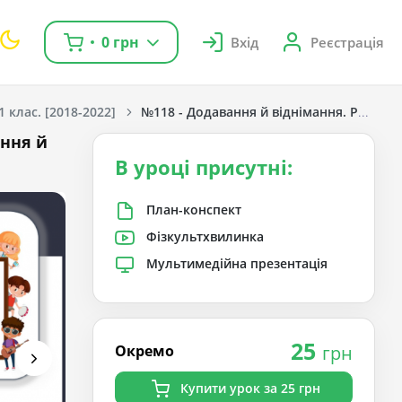
0 грн
Вхід
Реєстрація
1 клас. [2018-2022]
№118 - Додавання й віднімання. Розв’яз
ання й
В уроці присутні:
План-конспект
Фізкультхвилинка
Мультимедійна презентація
25
Окремо
грн
Купити урок за 25 грн