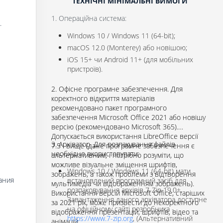
ТЕХНІЧНІ МІНІМАЛЬНІ ВИМОГИ
1. Операційна система:
.
Windows 10 / Windows 11 (64-bit);
macOS 12.0 (Monterey) або новішою;
iOS 15+ чи Android 11+ (для мобільних
пристроїв).
2. Офісне програмне забезпечення. Для
коректного відкриття матеріалів
рекомендовано пакет програмного
забезпечення Microsoft Office 2021 або новішу
версію (рекомендовано Microsoft 365).
Допускається використання LibreOffice версії
3. Архіватор. Для розпакування файлів
7.5 і вище (дане програмне забезпечення є
необхідно вкористовувати:
альтернативним, і потрібно розуміти, що
можливе візуальне зміщення шрифтів,
Windows 10 / Windows 11 (64-bit) мати
зображень, а також проблеми з відтворення
дания
встановлений програмний засіб для
мультимедіа чи відображенням зображень).
розпаковування архівів 7-Zip 19.0+.
Використання версій Microsoft Office, старіших
Завантаження даного архіватора доступне
за 2021 рік, може призвести до некоректного
на офіційному сайті розробника -
відображення презентацій, шрифтів, відео та
https://www.7-zip.org
, (Альтернативний
анімацій.