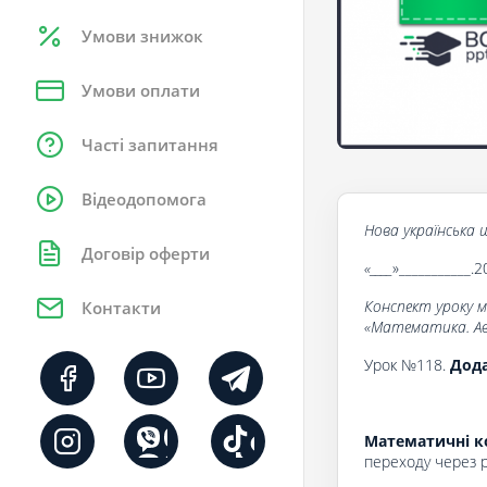
Умови знижок
Умови оплати
Часті запитання
Відеодопомога
Нова українська ш
Договір оферти
«____
»___________.2
Конспект уроку 
Контакти
«Математика. Авт
Урок №118.
Дода
Математичні к
переходу через р