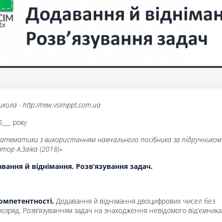
кола - http://new.vsimppt.com.ua
0___ року
математики з використанням навчального посібника за підручником
ор А.Заїка (2018)»
вання й віднімання. Розв’язування задач.
омпетентності.
Додавання й віднімання двоцифрових чисел без
озряд. Розв’язуванням задач на знаходження невідомого від’ємника