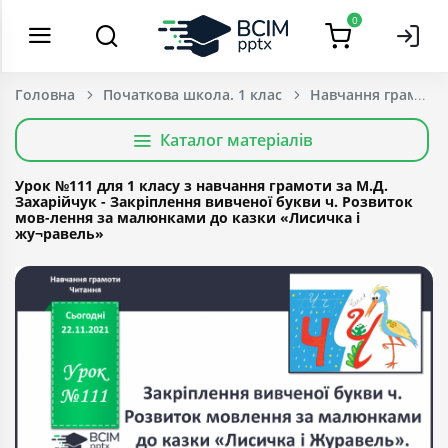
0
Головна
Початкова школа. 1 клас
Навчання грамоти
Каталог матеріалів
Урок №111 для 1 класу з навчання грамоти за М.Д.
Захарійчук - Закріплення вивченої букви ч. Розвиток
мов-лення за малюнками до казки «Лисичка і
жу¬равель»