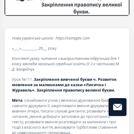
Нова українська школа - https://vsimpptx.com
«____
»___________.20___ року
Конспект уроку читання з використанням підручника для 1
класу закладів загальної середньої освіти (У 2-х частинах) М.
Д. Захарійчук.
Урок №111.
Закріплення вивченої букви ч. Розвиток
мовлення за малюнками до казки «Лисичка і
Журавель». Закріплення правопису великої букви.
Мета
: ознайомити учнів з великою друкованою буквою Ч,
навчити друкувати її; закріплювати вміння друкувати
вивчені літери, писати слухові диктанти; розвивати навичку
читання, уміння добирати заголовок до прочитаного
тексту; розвивати вміння розповідати за малюнком і про
події з власного життя; виховувати турботливе ставлення
до навколишнього середовища.