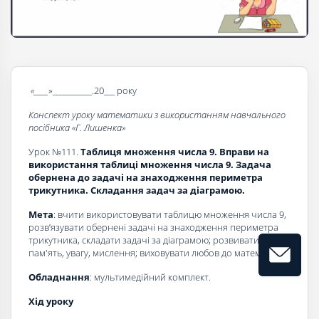
«____
»___________.20___ року
Конспект уроку математики з використанням навчального
посібника «Г. Лишенка»
Урок №111.
Таблиця множення числа 9. Вправи на
використання таблиці множення числа 9. Задача
обернена до задачі на знаходження периметра
трикутника. Складання задач за діаграмою
.
Мета
: вчити використовувати таблицю множення числа 9,
розв’язувати обернені задачі на знаходження периметра
трикутника, складати задачі за діаграмою; розвивати
пам'ять, увагу, мислення; виховувати любов до математики.
Обладнання
: мультимедійний комплект.
Хід уроку