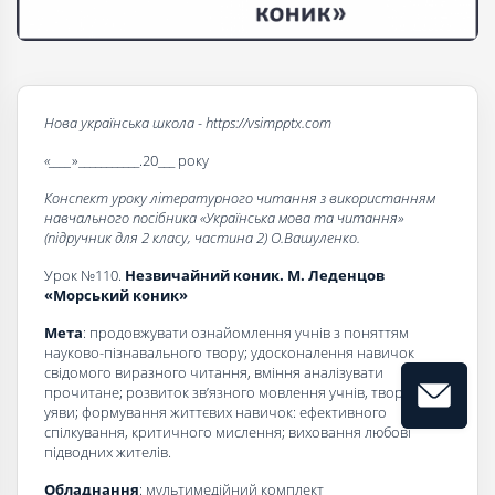
Нова українська школа - https://vsimpptx.com
«____
»___________.20___ року
Конспект уроку літературного читання з використанням
навчального посібника «Українська мова та читання»
(підручник для 2 класу, частина 2) О.Вашуленко.
Урок №110.
Незвичайний коник.
М. Леденцов
«Морський коник»
Мета
: продовжувати ознайомлення учнів з поняттям
науково-пізнавального твору; удосконалення навичок
свідомого виразного читання, вміння аналізувати
прочитане; розвиток зв’язного мовлення учнів, творчої
уяви; формування життєвих навичок: ефективного
спілкування, критичного мислення; виховання любові
підводних жителів.
Обладнання
: мультимедійний комплект