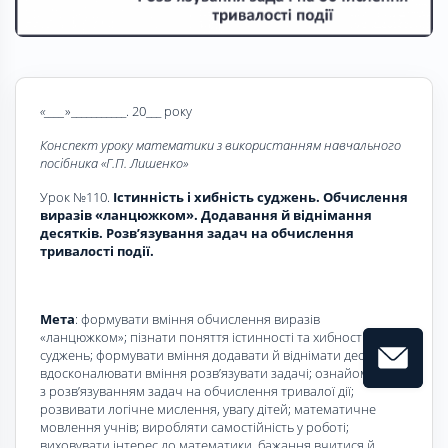
«____
»___________. 20___ року
Конспект уроку математики з використанням навчального
посібника «Г.П. Лишенко»
Урок №110.
Істинність і хибність суджень. Обчислення
виразів «ланцюжком». Додавання й віднімання
десятків. Розв’язування задач на обчислення
тривалості події.
Мета
: формувати вміння обчислення виразів
«ланцюжком»; пізнати поняття істинності та хибності
суджень; формувати вміння додавати й віднімати десятки;
вдосконалювати вміння розв’язувати задачі; ознайомитись
з розв’язуванням задач на обчислення тривалої дії;
розвивати логічне мислення, увагу дітей; математичне
мовлення учнів; виробляти самостійність у роботі;
виховувати інтерес до математики, бажання вчитися й