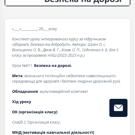
«____
»___________ 20___ року
Конспект уроку інтегрованого курсу за підручником
«Здоров’я, безпека та добробут». Автори: Шиян О. І.,
Волощенко О. В., Дяків В. Г., Козак О. П., Седоченко А. Б. для 5
класу за програмою НУШ (2022-2023 н.р.).
Урок №011.
Безпека на дорозі.
Мета
: визначати потенційні небезпеки навколишнього
середовища для здоров’я і безпеки людини (дорожній рух).
Обладнання
: мультимедійний комплект
Хід уроку
ОК (організація класу)
Слайд 2.
Організація класу.
МНД (мотивація навчальної діяльності)