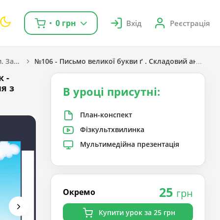
0 грн
Вхід
Реєстрація
Навчання грамоти. Захарійчук М. Д. 1 клас. [2018-2022]
№106 - Письмо великої букви ґ . Складовий аналіз с
 -
я з
В уроці присутні:
План-конспект
Фізкультхвилинка
Мультимедійна презентація
25
Окремо
грн
Купити урок за 25 грн