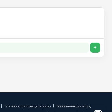
Політика користувацької угоди
Припинення доступу до