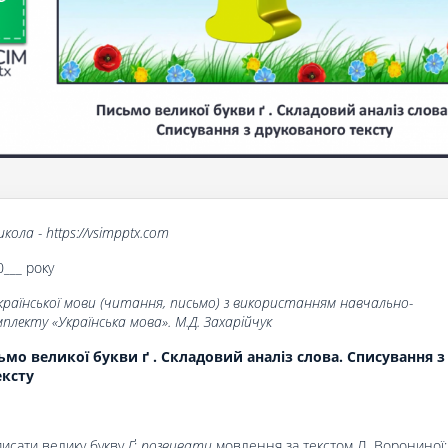
кола - https://vsimpptx.com
0___ року
країнської мови (читання, письмо) з використанням навчально-
лекту «Українська мова». М.Д. Захарійчук
мо великої букви ґ . Складовий аналіз слова. Списування з
ексту
исати велику букву
Ґ
;
розвивати
мовлення за текстом Л. Ворониної;