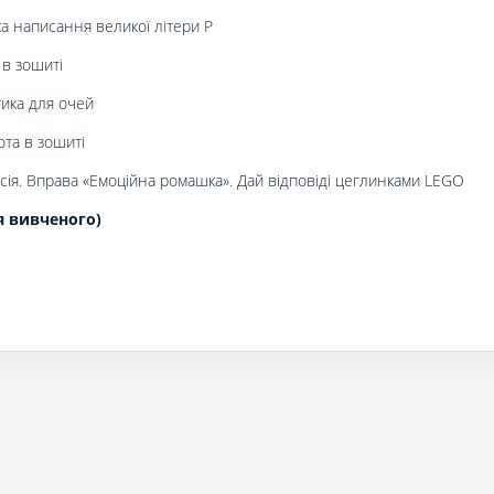
 написання великої літери Р
 в зошиті
ика для очей
та в зошиті
сія. Вправа «Емоційна ромашка». Дай відповіді цеглинками LEGO
я вивченого)