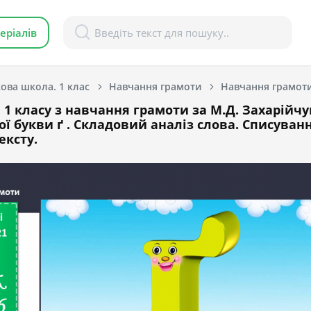
еріалів
ова школа. 1 клас
Навчання грамоти
 1 класу з навчання грамоти за М.Д. Захарійчук
ї букви ґ . Складовий аналіз слова. Списуванн
ексту.