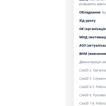
розвивати
вміння
О
бладнання
: м
Хід уроку
ОК
(організація
МНД (мотивація
АОЗ
(актуаліза
ВНМ (вивчення
Демонстрація нав
Слайд 2.
Організа
Слайд 3.
Слуханн
Слайд 4-5.
Робота
Слайд 6.
Рухлива
Слайд 7-8.
Робота