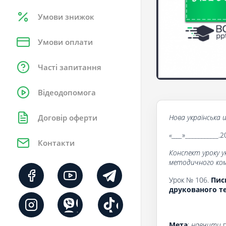
Умови знижок
Умови оплати
Часті запитання
Відеодопомога
Нова українська ш
Договір оферти
«____
»___________.2
Контакти
Конспект уроку у
методичного комп
Урок № 106.
Пись
друкованого т
Мета
:
навчити
п