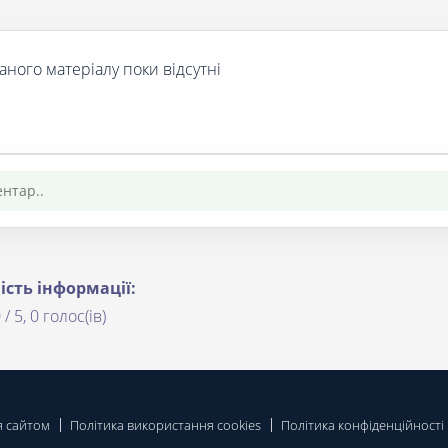
аного матеріалу поки відсутні
ість інформації:
 / 5, 0 голос(ів)
я сайтом
Політика використання cookies
Політика конфіденційності