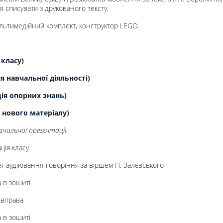
 списувати з друкованого тексту.
ультимедійний комплект, конструктор LEGO.
 класу)
 навчальної діяльності)
ція опорних знань)
 нового матеріалу)
чальної презентації.
ція класу
я-аудіювання-говоріння за віршем П. Залєвського
 в зошиті
 вправа
 в зошиті