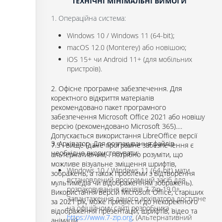
ТЕХНІЧНІ МІНІМАЛЬНІ ВИМОГИ
1. Операційна система:
Windows 10 / Windows 11 (64-bit);
macOS 12.0 (Monterey) або новішою;
iOS 15+ чи Android 11+ (для мобільних
пристроїв).
2. Офісне програмне забезпечення. Для
коректного відкриття матеріалів
рекомендовано пакет програмного
забезпечення Microsoft Office 2021 або новішу
версію (рекомендовано Microsoft 365).
Допускається використання LibreOffice версії
3. Архіватор. Для розпакування файлів
7.5 і вище (дане програмне забезпечення є
необхідно вкористовувати:
альтернативним, і потрібно розуміти, що
можливе візуальне зміщення шрифтів,
Windows 10 / Windows 11 (64-bit) мати
зображень, а також проблеми з відтворення
встановлений програмний засіб для
мультимедіа чи відображенням зображень).
розпаковування архівів 7-Zip 19.0+.
Використання версій Microsoft Office, старіших
Завантаження даного архіватора доступне
за 2021 рік, може призвести до некоректного
на офіційному сайті розробника -
відображення презентацій, шрифтів, відео та
https://www.7-zip.org
, (Альтернативний
анімацій.