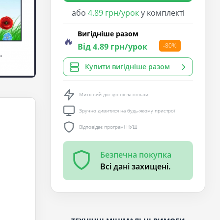
або
4.89 грн/урок
у комплекті
Вигідніше разом
🔥
Від 4.89 грн/урок
-80%
Купити вигідніше разом
Миттєвий доступ після оплати
Зручно дивитися на будь-якому пристрої
Відповідає програмі НУШ
Безпечна покупка
Всі дані захищені.