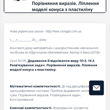
Нова українська школа - http://new.vsimppt.com.ua
«____
»___________ 20___ року
Конспект уроку математики з використанням навчального
посібника за підручником «Математика. Автор А.Заїка (2018)»
Урок №105.
Додавання й віднімання виду
15+3, 15-3.
Розв’язування задач. Порівняння виразів. Ліплення
моделі конуса з плас­тиліну.
Математичні компетентності.
Дії над двоцифровими і
одноцифровими числами. Прийом додавання числа до
суми. Порівняння виразів. Розв’язування задач.
Конструювання.
Ключові компетентності.
Формування і розвиток