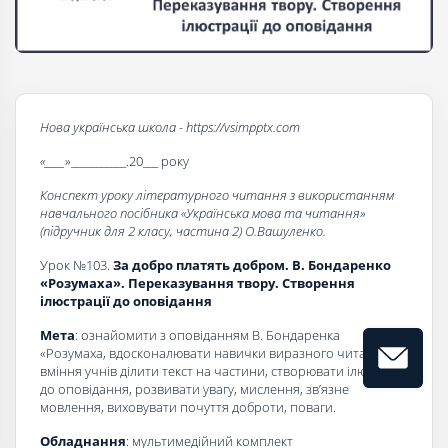
Нова українська школа - https://vsimpptx.com
«____
»___________.20___ року
Конспект уроку літературного читання з використанням
навчального посібника «Українська мова та читання»
(підручник для 2 класу, частина 2) О.Вашуленко.
Урок №103.
За добро платять добром. В. Бондаренко
«Розумаха». Переказування твору. Створення
ілюстрації до оповідання
Мета
: ознайомити з оповіданням В. Бондаренка
«Розумаха, вдосконалювати навички виразного читання,
вміння учнів ділити текст на частини, створювати ілюстрації
до оповідання, розвивати увагу, мислення, зв’язне
мовлення, виховувати почуття доброти, поваги.
Обладнання
: мультимедійний комплект