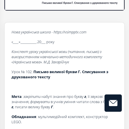
Нова українська школа - https://vsimpptx.com
«____
»___________.20___ року
Конспект уроку української мови (читання, письмо) з
використанням навчально-методичного комплекту
«Українська мова». М.Д. Захарійчук
Урок № 102.
Письмо великої букви Г. Списування з
друкованого тексту
Мета
:
закріпити
набуті знання про букву
г
, її звукові
значення;
формувати
в учнів уміння читати слова з буквою
г
, писати велику букву
Г
.
О
бладнання
: мультимедійний комплект, конструктор
LEGO.