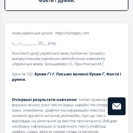
Нова українська школа - https://vsimpptx.com
«____
»___________.20___ року
Конспект уроку української мови (читання, письмо) з
використанням навчально-методичного комплекту
«Українська мова». Большакова І.О., Пристінська М.С.
Урок № 102.
Букви
Ґ
і
ґ
. Письмо великої букви
Ґ
. Факти і
думки.
Очікувані результати навчання
:
читає
правильно та
виразно вголос різні тексти (
вірші, народні та літературні
казки, оповідання, графічні та інформаційні тексти
)
залежно від мети читання;
розповідає
, про що текст,
відповідає на запитання за змістом прочитаного;
добирає
необхідну інформацію із графічного тексту (
таблиці,
графіки, схеми); записує
окремі слова та речення,