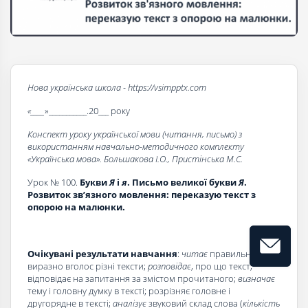
Нова українська школа - https://vsimpptx.com
«____
»___________.20___ року
Конспект уроку української мови (читання, письмо) з
використанням навчально-методичного комплекту
«Українська мова». Большакова І.О., Пристінська М.С.
Урок № 100.
Букви
Я
і
я
. Письмо великої букви
Я
.
Розвиток зв
’
язного мовлення: переказую текст з
опорою на малюнки.
Очікувані результати навчання
:
читає
правильно та
виразно вголос різні тексти;
розповідає
, про що текст,
відповідає на запитання за змістом прочитаного;
визначає
тему і головну думку в тексті; розрізняє головне і
другорядне в тексті;
аналізує
звуковий склад слова (
кількість