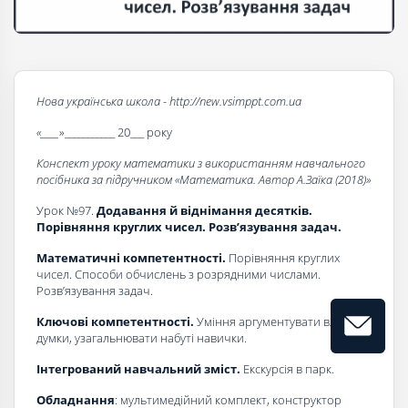
Нова українська школа - http://new.vsimppt.com.ua
«____
»___________ 20___ року
Конспект уроку математики з використанням навчального
посібника за підручником «Математика. Автор А.Заїка (2018)»
Урок №97.
Додавання й віднімання десятків.
Порівняння круглих чи­сел. Розв’язування задач.
Математичні компетентності.
Порівняння круглих
чисел. Способи обчислень з розрядними числами.
Розв’язування задач.
Ключові компетентності.
Уміння аргументувати власні
думки, узагальнювати набуті навички.
Інтегрований навчальний зміст.
Екскурсія в парк.
Обладнання
: мультимедійний комплект, конструктор