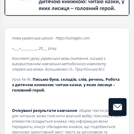
Нова українська школа - https://vsimpptx.com
«____
»___________.20___ року
Конспект уроку української мови (читання, письмо) з
використанням навчально-методичного комплекту
«Українська мова». Большакова І.О., Пристінська М.С.
Урок № 95.
Письмо букв, складів, слів, речень. Робота
з дитячою книжкою: читаю казки, у яких лисиця –
головний герой.
Очікувані результати навчання
:
обирає
тексти (
книжки)
для читання, може пояснити власний вибір;
пояснює
, з яких
елементів складається книжка і яку інформацію вони
передають;
описує
обкладинки книжок, що подобаються;
прогнозує
орієнтовний зміст тексту за заголовком та