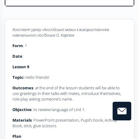
Конспект уроку «Англійської мови» з використанням
навчального посібника О. Карпюк
Form
: 1
Dаte
:
Lesson
9
Topic:
Hello friends!
Outcomes
: аt the end of the lesson students will be able to
use greetings in their talks with mates, introduce themselves,
role play asking someone’s name.
Objective
: to rewiew language of Unit 1.
Materials
: PowerPoint presentation, Pupil’s book, Activity
Book, stick, glue scissors.
Plаn