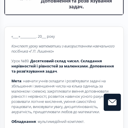
«____
»___________. 20___ року
Конспект уроку математики з використанням навчального
посібника «Г.П. Лишенко»
Урок №89.
Десятковий склад чисел. Складання
нерівностей і рівностей за малюнками. Доповнення
та розв’язування задач
.
Мета
: навчати учнів складати і розв’язувати задачі на
збільшення і зменшення числа на кілька одиниць за
малюнком і схемою; закріплювати вміння доповнювати
рівності і нерівності; розвиток навичок усного рахунку,
розвивати логічне мислення, уміння самостійно
працювати, виховувати увагу, дисциплінованість,
акуратність, прищеплювати любов до математики.
Обладнання
: мультимедійний комплект.