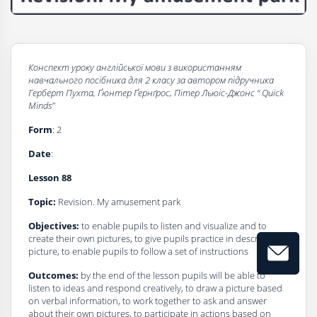
Конспект уроку
а
нглійської мови з використанням
навчального посібника
для 2 класу за автором підручника
Герберт Пухта, Ґюнтер Ґернґрос, Пітер Льюіс-Джонс “
Quick
Minds”
Form
: 2
Dаte
:
Lesson 88
Topic:
Revision. My amusement park
Objectives:
to enable pupils to listen and visualize and to
create their own pictures, to give pupils practice in describing a
picture, to enable pupils to follow a set of instructions
Outcomes:
by the end of the lesson pupils will be able to
listen to ideas and respond creatively, to draw a picture based
on verbal information, to work together to ask and answer
about their own pictures, to participate in actions based on