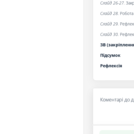
Слайд 26-27.
Закр
Слайд 28.
Робота 
Слайд 29.
Рефлекс
Слайд 30.
Рефлекс
ЗВ (закріпленн
Підсумок
Рефлексія
Коментарі до д