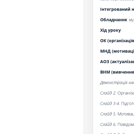
Інтегрований н
Обладнання
: м
Хід уроку
ОК (організація
МНД (мотивація
АОЗ (актуаліза
ВНМ (вивчення
Демонстрація нав
Слайд 2.
Організа
Слайд 3-
4
.
Підгот
Слайд 5.
Мотивац
Слайд 6.
Повідом