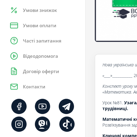
Умови знижок
Умови оплати
Часті запитання
Відеодопомога
Нова українська ш
Договір оферти
«____
»___________ 2
Конспект уроку 
Контакти
«Математика. Авт
Урок №81.
Узага
трудівниці.
Математичні к
Розв’язування за
Ключові компе