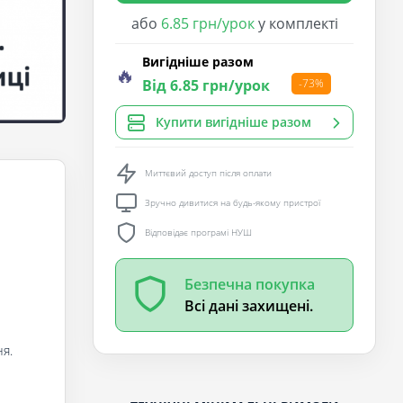
або
6.85 грн/урок
у комплекті
Вигідніше разом
🔥
Від 6.85 грн/урок
-73%
Купити вигідніше разом
Миттєвий доступ після оплати
Зручно дивитися на будь-якому пристрої
Відповідає програмі НУШ
Безпечна покупка
Всі дані захищені.
я.