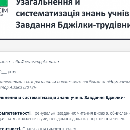
кола - http://new.vsimppt.com.ua
0___ року
математики з використанням навчального посібника за підручником
ор А.Заїка (2018)»
льнення й систематизація знань учнів. Завдання Бджілки-
омпетентності.
Тренувальні завдання: читання виразів, обчисленн
дач на знаходження суми, невідомого доданка, порівняння чисел.
тентності.
Опанування самоконтролем.