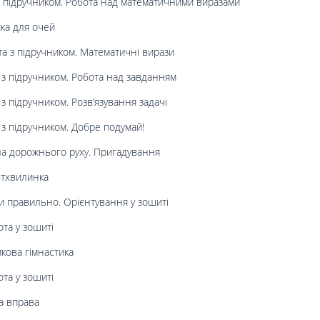
 підручником. Робота над математичними виразами
ка для очей
а з підручником. Математичні вирази
з підручником. Робота над завданням
з підручником. Розв’язування задачі
з підручником. Добре подумай!
а дорожнього руху. Пригадування
ьтхвилинка
 правильно. Орієнтування у зошиті
та у зошиті
кова гімнастика
та у зошиті
а вправа