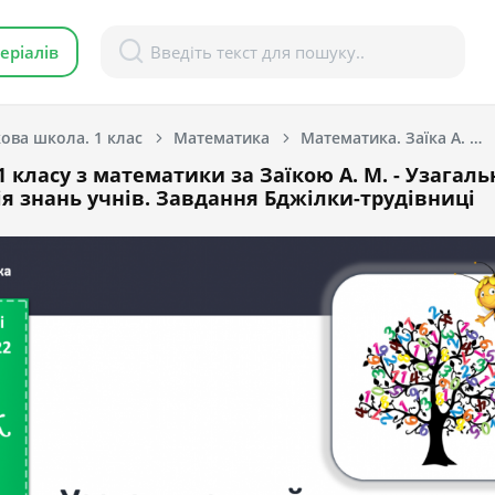
еріалів
ова школа. 1 клас
Математика
Математика. Заїка А. М. 1 клас. [2018-2022]
1 класу з математики за Заїкою А. М. - Узагал
я знань учнів. Завдання Бджілки-трудівниці