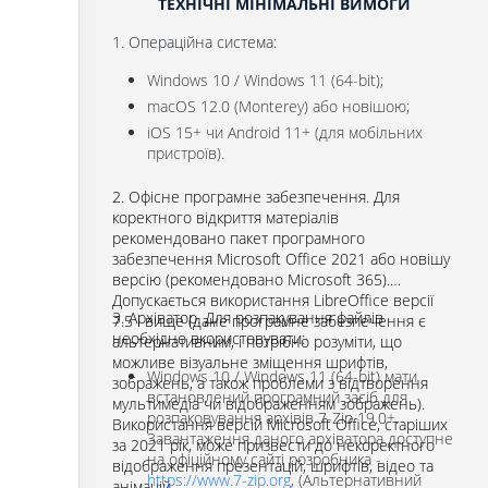
ТЕХНІЧНІ МІНІМАЛЬНІ ВИМОГИ
1. Операційна система:
Windows 10 / Windows 11 (64-bit);
macOS 12.0 (Monterey) або новішою;
iOS 15+ чи Android 11+ (для мобільних
пристроїв).
2. Офісне програмне забезпечення. Для
коректного відкриття матеріалів
рекомендовано пакет програмного
забезпечення Microsoft Office 2021 або новішу
версію (рекомендовано Microsoft 365).
Допускається використання LibreOffice версії
3. Архіватор. Для розпакування файлів
7.5 і вище (дане програмне забезпечення є
необхідно вкористовувати:
альтернативним, і потрібно розуміти, що
можливе візуальне зміщення шрифтів,
Windows 10 / Windows 11 (64-bit) мати
зображень, а також проблеми з відтворення
встановлений програмний засіб для
мультимедіа чи відображенням зображень).
розпаковування архівів 7-Zip 19.0+.
Використання версій Microsoft Office, старіших
Завантаження даного архіватора доступне
за 2021 рік, може призвести до некоректного
на офіційному сайті розробника -
відображення презентацій, шрифтів, відео та
https://www.7-zip.org
, (Альтернативний
анімацій.