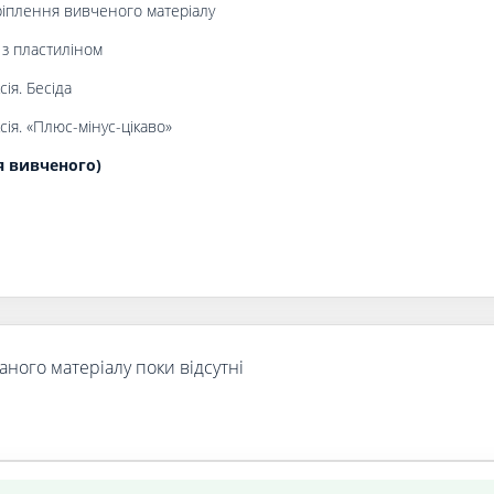
іплення вивченого матеріалу
з пластиліном
ія. Бесіда
ія. «Плюс-мінус-цікаво»
я вивченого)
аного матеріалу поки відсутні