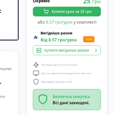
25
Окремо
грн
Купити урок за 25 грн
або
8.57 грн/урок
у комплекті
Вигідніше разом
🔥
Від 8.57 грн/урок
-66%
Купити вигідніше разом
Миттєвий доступ після оплати
стецтво
Зручно дивитися на будь-якому пристрої
Відповідає програмі НУШ
ь
Безпечна покупка
жно
Всі дані захищені.