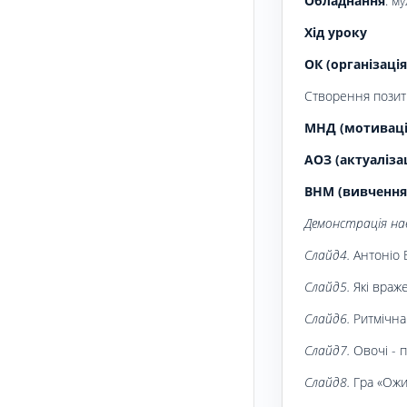
Обладнання
: м
Хід уроку
ОК (організація
Створення позити
МНД (мотивація
АОЗ (актуаліза
ВНМ (вивчення
Демонстрація нав
Слайд4.
Антоніо В
Слайд5.
Які враже
Слайд6.
Ритмічна
Слайд7.
Овочі - п
Слайд8.
Гра «Ожив