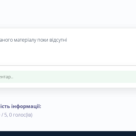
аного матеріалу поки відсутні
ість інформації:
 / 5, 0 голос(ів)