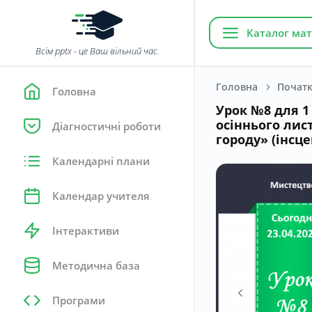
Каталог мат
Всім pptx - це Ваш вільний час.
Головна
Початк
Головна
Урок №8 для 1 
осіннього лис
Діагностичні роботи
городу» (інсц
Календарні плани
Календар учителя
Інтерактиви
Методична база
Програми