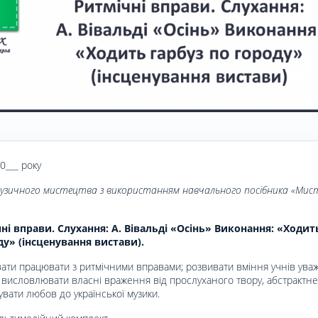
20___ року
музичного мистецтва з використанням навчального посібника «Ми
і вправи. Слу­хання: А. Вівальді «Осінь» Виконання: «Хо­дит
ду» (інсценування вистави).
вати працювати з ритмічними вправами; розвивати вміння учнів ува
а висловлювати власні враження від прослуханого твору, абстрактне
вати любов до української музики.