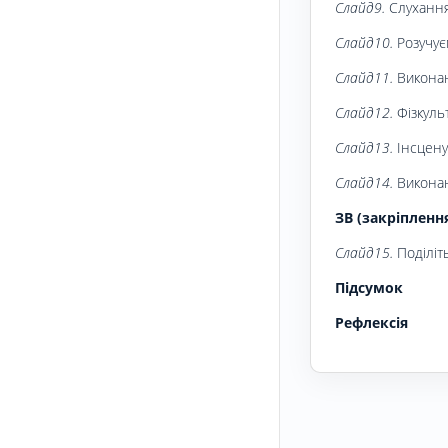
Слайд9.
Слухання 
Слайд10.
Розучуєм
Слайд11.
Виконан
Слайд12.
Фізкуль
Слайд13.
Інсцену
Слайд14.
Виконан
ЗВ (закріпленн
Слайд15.
Поділіт
Підсумок
Рефлексія