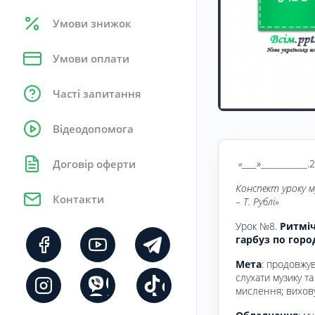
Умови знижок
Умови оплати
Часті запитання
Відеодопомога
«____
»___________.
Договір оферти
Конспект уроку 
Контакти
– Т. Рублі»
Урок №8.
Ритмічн
гарбуз по горо
Мета
: продовжу
слухати музику т
мислення; вихову