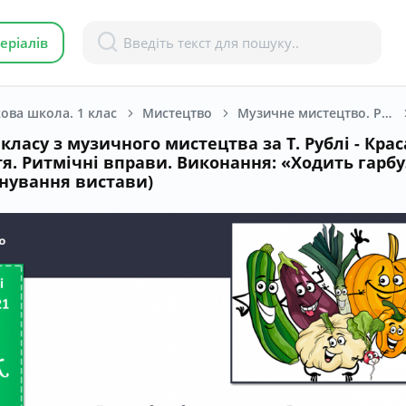
еріалів
ова школа. 1 клас
Мистецтво
Музичне мистецтво. Рубля Т. Є, Щеглова Т. Л., Мед І. Л. 1 клас. [2018-2022]
класу з музичного мистецтва за Т. Рублі - Крас
тя. Ритмічні вправи. Виконання: «Ходить гарбу
енування вистави)