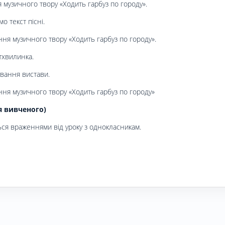
музичного твору «Ходить гарбуз по городу».
о текст пісні.
ня музичного твору «Ходить гарбуз по городу».
тхвилинка.
вання вистави.
ня музичного твору «Ходить гарбуз по городу»
я вивченого)
ься враженнями від уроку з однокласникам.