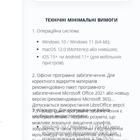
ТЕХНІЧНІ МІНІМАЛЬНІ ВИМОГИ
1. Операційна система:
Windows 10 / Windows 11 (64-bit);
macOS 12.0 (Monterey) або новішою;
iOS 15+ чи Android 11+ (для мобільних
пристроїв).
2. Офісне програмне забезпечення. Для
коректного відкриття матеріалів
рекомендовано пакет програмного
забезпечення Microsoft Office 2021 або новішу
версію (рекомендовано Microsoft 365).
Допускається використання LibreOffice версії
3. Архіватор. Для розпакування файлів
7.5 і вище (дане програмне забезпечення є
необхідно вкористовувати:
альтернативним, і потрібно розуміти, що
.
можливе візуальне зміщення шрифтів,
Windows 10 / Windows 11 (64-bit) мати
зображень, а також проблеми з відтворення
встановлений програмний засіб для
мультимедіа чи відображенням зображень).
розпаковування архівів 7-Zip 19.0+.