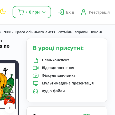
0 грн
Вхід
Реєстрація
№08 - Краса осіннього листя. Ритмічні вправи. Виконання: «
а
з по
В уроці присутні:
План-конспект
Відеодоповнення
Фізкультхвилинка
Мультимедійна презентація
Аудіо файли