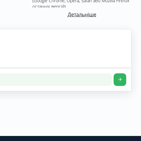
(Google Chrome, Opera, Safari або Mozilla Firefox
останніх версій).
Детальніше