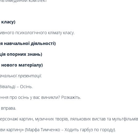
ультимедійний комплект
 класу)
вного психологічного клімату класу.
 навчальної діяльності)
ція опорних знань)
 нового матеріалу)
чальної презентації.
івальді – Осінь.
ння про осінь у вас виникли? Розкажіть.
 вправа.
ерсонажі картин, музичних творів, лялькових вистав та мультфільмів
и картину» (Марфа Тимченко – Ходить гарбуз по городу).