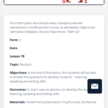
Конспект уроку англійської мови з використанням
навчального посібника для 4 класу за авторами підручника
Світлана Губарєва, Оксана Павліченко, “
Start Up
”
Form
: 4
Dаte
:
Lesson 78
Topic:
Revision
Objectives:
at the end of the lesson, the students will be able
to answer the questions to develop students` listening,
speaking and writing skills.
Outcomes
: to learn new vocabulary, to develop the students’
listening, speaking and writing skills.
Materials
: PowerPoint presentation, Pupil’s book, Workbook.