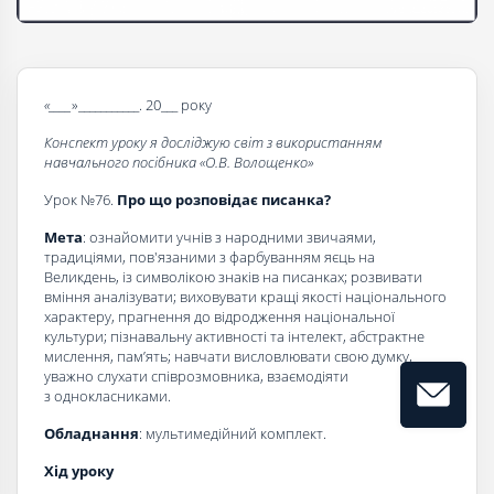
«____
»___________. 20___ року
Конспект уроку я досліджую світ з використанням
навчального посібника «О.В. Волощенко»
Урок №76.
Про що розповідає писанка?
Мета
: ознайомити учнів з народними звичаями,
традиціями, пов'язаними з фарбуванням яєць на
Великдень, із символікою знаків на писанках; розвивати
вміння аналізувати; виховувати кращі якості національного
характеру, прагнення до відродження національної
культури; пізнавальну активності та інтелект, абстрактне
мислення, пам’ять; навчати висловлювати свою думку,
уважно слухати співрозмовника, взаємодіяти
з однокласниками.
Обладнання
: мультимедійний комплект.
Хід уроку