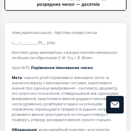
Нова українська школа - http://new.vsimppt.com.ua
«____
»___________.20___ року
Конспект уроку математики з використанням навчального
посібника «за підручником О. М. Гісь, І. В. Філяк»
Урок №75.
Порівняння іменованих чисел.
Мета
: навчити дітей порівнювати іменоване число та
значення виразу з іменованими числами; закріплювати
знання про одиницю вимірювання – сантиметр, дециметр,
їхні скорочені позначення, співвідношення між одиницями
вимірювання; закріплювати вміння додавати іменовані
числа (довжини); розв’язувати задачі на різницеве
порівняння; переміщувати предмети в заданих напрямках;
розвивати вміння орієнтуватися на площині (ліворуч,
праворуч, уперед); виховувати вміння слухати старших.
Обладнання
: мультимедійний комплект, конструктор