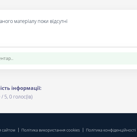
аного матеріалу поки відсутні
ість інформації:
 / 5, 0 голос(ів)
я сайтом
Політика використання cookies
Політика конфіденційності