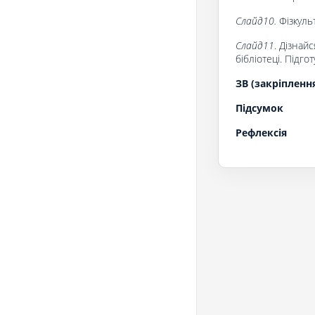
Слайд10.
Фізкуль
Слайд11
. Дізнай
бібліотеці. Підгот
ЗВ (закріпленн
Підсумок
Рефлексія