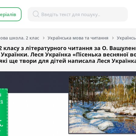
еріалів
ова школа. 2 клас
Українська мова та читання
Українсь
2 класу з літературного читання за О. Вашулен
 Українки. Леся Українка «Пісенька вес­няної в
які ще твори для дітей написа­ла Леся Українк