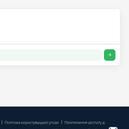
Політика користувацької угоди
Припинення доступу до