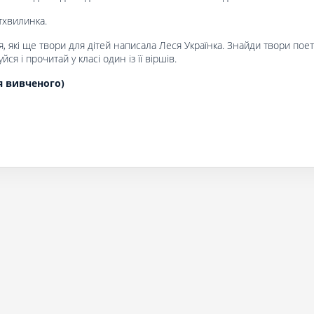
тхвилинка.
ся, які ще твори для дітей написала Леся Українка. Знайди твори пое
уйся і прочитай у класі один із її віршів.
я вивченого)