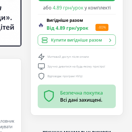
або
4.89 грн/урок
у комплекті
Вигідніше разом
🔥
Від 4.89 грн/урок
-80%
Купити вигідніше разом
Миттєвий доступ після оплати
Зручно дивитися на будь-якому пристрої
Відповідає програмі НУШ
Безпечна покупка
Всі дані захищені.
 словник
рмувати