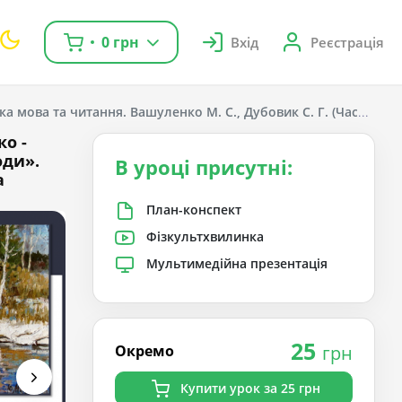
0 грн
Вхід
Реєстрація
ка мова та читання. Вашуленко М. С., Дубовик С. Г. (Частина 1);
ко -
оди».
В уроці присутні:
а
План-конспект
Фізкультхвилинка
Мультимедійна презентація
25
Окремо
грн
Купити урок за 25 грн