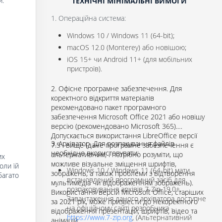
и.
ТЕХНІЧНІ МІНІМАЛЬНІ ВИМОГИ
1. Операційна система:
Windows 10 / Windows 11 (64-bit);
macOS 12.0 (Monterey) або новішою;
iOS 15+ чи Android 11+ (для мобільних
пристроїв).
2. Офісне програмне забезпечення. Для
коректного відкриття матеріалів
рекомендовано пакет програмного
забезпечення Microsoft Office 2021 або новішу
версію (рекомендовано Microsoft 365).
Допускається використання LibreOffice версії
3. Архіватор. Для розпакування файлів
7.5 і вище (дане програмне забезпечення є
необхідно вкористовувати:
альтернативним, і потрібно розуміти, що
их
можливе візуальне зміщення шрифтів,
оли їй
Windows 10 / Windows 11 (64-bit) мати
зображень, а також проблеми з відтворення
багато
встановлений програмний засіб для
мультимедіа чи відображенням зображень).
розпаковування архівів 7-Zip 19.0+.
Використання версій Microsoft Office, старіших
Завантаження даного архіватора доступне
за 2021 рік, може призвести до некоректного
на офіційному сайті розробника -
відображення презентацій, шрифтів, відео та
https://www.7-zip.org
, (Альтернативний
анімацій.