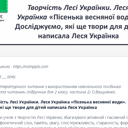
кола - https://vsimpptx.com
0___ року
літературного читання з використанням навчального посібника
 та читання» (підручник для 2 класу, частина 2) О.Вашуленко.
ість Лесі Українки. Леся Українка
«Пісенька вес­няної води».
кі ще твори для дітей написа­ла Леся Українка
и учнів з творчістю Лесі Українки; збагачувати активний і пасивний
 фонетичний слух, пам’ять, увагу, спостережливість, старанність; фо