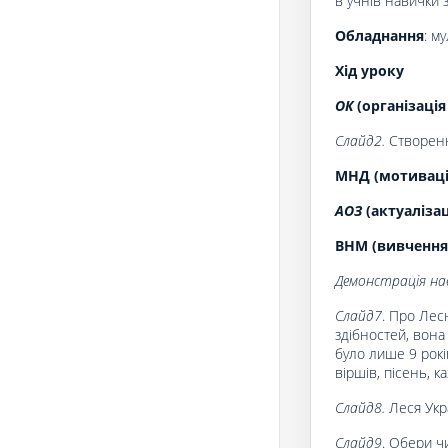
в учнів навички 
Обладнання
: м
Хід уроку
ОК
(організація
Слайд2.
Створенн
МНД (мотивація
АОЗ
(актуаліза
ВНМ (вивчення
Демонстрація нав
Слайд7
. Про Лес
здібностей, вона
було лише 9 рокі
віршів, пісень, к
Слайд8.
Леся Укр
Слайд9
. Обери ч