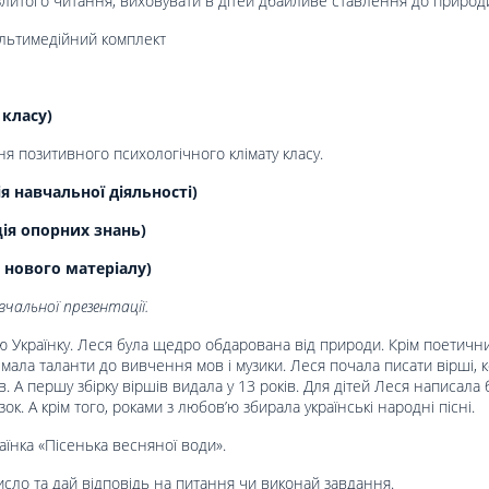
злитого читання, виховувати в дітей дбайливе ставлення до природ
ультимедійний комплект
 класу)
я позитивного психологічного клімату класу.
 навчальної діяльності)
ція опорних знань)
 нового матеріалу)
чальної презентації.
ю Українку. Леся була щедро обдарована від природи. Крім поетичн
 мала таланти до вивчення мов і музики. Леся почала писати вірші, к
в. А першу збірку віршів видала у 13 років. Для дітей Леся написала 
азок. А крім того, роками з любов’ю збирала українські народні пісні.
аїнка «Пісенька весняної води».
исло та дай відповідь на питання чи виконай завдання.