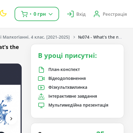
0 грн
Вхід
Реєстрація
 Малкогіанні. 4 клас. [2021-2025]
№074 - What’s the matter?
t’s the
В уроці присутні:
План-конспект
Відеодоповнення
Фізкультхвилинка
Інтерактивне завдання
Мультимедійна презентація