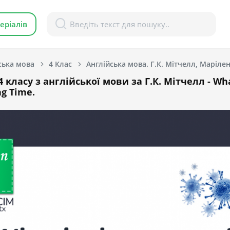
еріалів
ська мова
4 Клас
Англійська мова. Г.К. Мітчелл, Марілені
 класу з англійської мови за Г.К. Мітчелл - Wha
g Time.