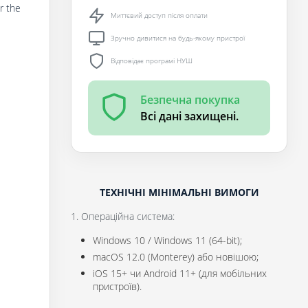
r the
Миттєвий доступ після оплати
Зручно дивитися на будь-якому пристрої
Відповідає програмі НУШ
Безпечна покупка
Всі дані захищені.
ТЕХНІЧНІ МІНІМАЛЬНІ ВИМОГИ
1. Операційна система:
Windows 10 / Windows 11 (64-bit);
macOS 12.0 (Monterey) або новішою;
iOS 15+ чи Android 11+ (для мобільних
пристроїв).