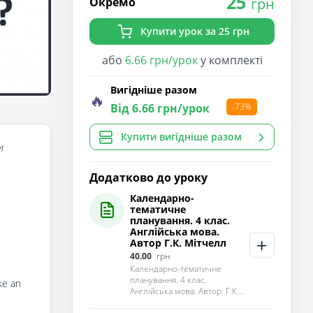
25
Окремо
грн
Купити урок за 25 грн
або
6.66 грн/урок
у комплекті
Вигідніше разом
🔥
Від 6.66 грн/урок
-73%
Купити вигідніше разом
л
Додатково до уроку
Календарно-
тематичне
планування. 4 клас.
Англійська мова.
Автор Г.К. Мітчелл
40.00
грн
Календарно-тематичне
планування. 4 клас.
ke an
Англійська мова. Автор: Г.К....