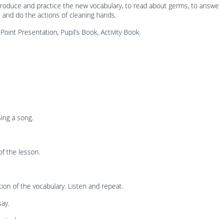
troduce and practice the new vocabulary, to read about germs, to answe
 and do the actions of cleaning hands.
Point Presentation, Pupil’s Book, Activity Book.
Sing a song.
of the lesson.
tion of the vocabulary. Listen and repeat.
say.