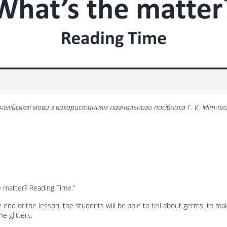
нглійської
мови
з
використанням
навчального
посібника
Г
.
К
.
Мітчел
e matter? Reading Time.”
e end of the lesson, the students will be able to tell about germs, to ma
e glitters.