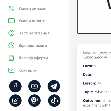
Умови знижок
Умови оплати
Часті запитання
Відеодопомога
Конспект
уроку
a
«Smart Junior 4».
Договір оферти
Form
: 4
Контакти
Date
:
Lesson:
74
Topic:
“What’s th
Outcomes:
at th
experiment with th