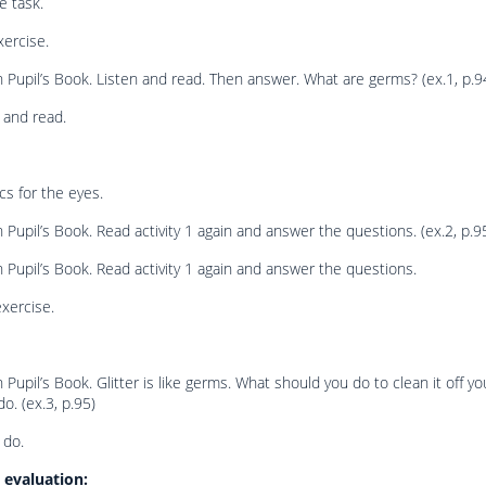
e task.
ercise.
 Pupil’s Book. Listen and read. Then answer. What are germs? (ex.1, p.9
 and read.
s for the eyes.
 Pupil’s Book. Read activity 1 again and answer the questions. (ex.2, p.9
 Pupil’s Book. Read activity 1 again and answer the questions.
xercise.
 Pupil’s Book. Glitter is like germs. What should you do to clean it off yo
o. (ex.3, p.95)
 do.
evaluation: