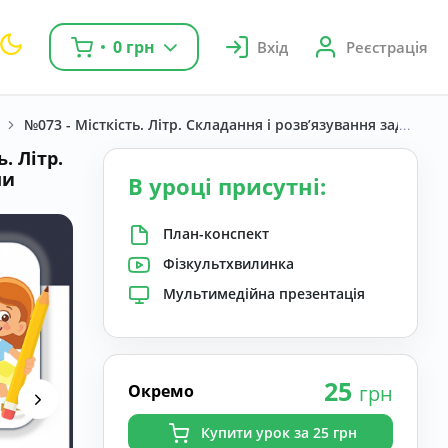
0 грн
Вхід
Реєстрація
№073 - Місткість. Літр. Складання і розв’язування задач 
. Літр.
ми
В уроці присутні:
План-конспект
Фізкультхвилинка
Мультимедійна презентація
25
Окремо
грн
Купити урок за 25 грн