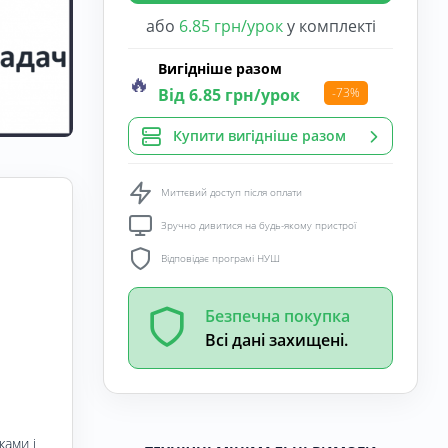
або
6.85 грн/урок
у комплекті
Вигідніше разом
🔥
Від 6.85 грн/урок
-73%
Купити вигідніше разом
Миттєвий доступ після оплати
Зручно дивитися на будь-якому пристрої
Відповідає програмі НУШ
Безпечна покупка
Всі дані захищені.
ками і