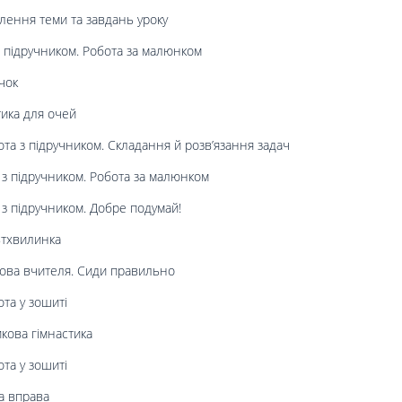
ення теми та завдань уроку
 підручником. Робота за малюнком
чок
ика для очей
та з підручником. Складання й розв’язання задач
з підручником. Робота за малюнком
з підручником. Добре подумай!
ьтхвилинка
ова вчителя. Сиди правильно
та у зошиті
кова гімнастика
та у зошиті
а вправа