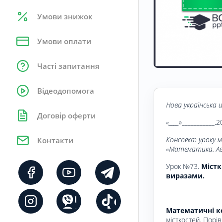
Умови знижок
Умови оплати
Часті запитання
Відеодопомога
Нова українська ш
Договір оферти
«____
»___________.2
Конспект уроку 
Контакти
«Математика. Авт
Урок №73.
Місткі
виразами.
Математичні к
місткостей. Порі