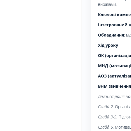
виразами.
Ключові компе
Інтегрований н
Обладнання
: м
Хід уроку
ОК (організація
МНД (мотивація
АОЗ (актуаліза
ВНМ (вивчення
Демонстрація нав
Слайд 2.
Організа
Слайд 3-5.
Підгот
Слайд 6.
Мотиваці