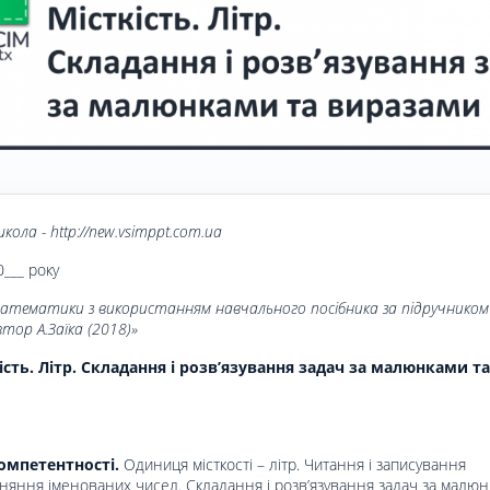
кола - http://new.vsimppt.com.ua
0___ року
математики з використанням навчального посібника за підручником
ор А.Заїка (2018)»
сть. Літр. Складання і розв’язування задач за малюн­ками та
омпетентності.
Одиниця місткості – літр. Читання і записування
вняння іменованих чисел. Складання і розв’язування задач за малюн