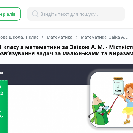
еріалів
ова школа. 1 клас
Математика
Математика. Заїка А. М. 1 клас. [2018-2022]
 класу з математики за Заїкою А. М. - Місткість
озв’язування задач за малюн¬ками та вираза