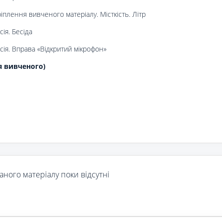
іплення вивченого матеріалу. Місткість. Літр
ія. Бесіда
ія. Вправа «Відкритий мікрофон»
я вивченого)
аного матеріалу поки відсутні