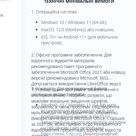
ТЕХНІЧНІ МІНІМАЛЬНІ ВИМОГИ
1. Операційна система:
я.
Windows 10 / Windows 11 (64-bit);
macOS 12.0 (Monterey) або новішою;
iOS 15+ чи Android 11+ (для мобільних
пристроїв).
2. Офісне програмне забезпечення. Для
коректного відкриття матеріалів
рекомендовано пакет програмного
забезпечення Microsoft Office 2021 або новішу
версію (рекомендовано Microsoft 365).
Допускається використання LibreOffice версії
3. Архіватор. Для розпакування файлів
7.5 і вище (дане програмне забезпечення є
необхідно вкористовувати:
альтернативним, і потрібно розуміти, що
можливе візуальне зміщення шрифтів,
Windows 10 / Windows 11 (64-bit) мати
зображень, а також проблеми з відтворення
встановлений програмний засіб для
мультимедіа чи відображенням зображень).
розпаковування архівів 7-Zip 19.0+.
Використання версій Microsoft Office, старіших
Завантаження даного архіватора доступне
за 2021 рік, може призвести до некоректного
на офіційному сайті розробника -
відображення презентацій, шрифтів, відео та
https://www.7-zip.org
, (Альтернативний
анімацій.