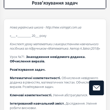
Нова українська школа - http://new.vsimppt.com.ua
«____
»___________ 20___ року
Конспект уроку математики з використанням навчального
посібника за підручником «Математика. Автор А.Заїка (2018)»
Урок №71.
Знаходження невідомого доданка.
Обчислення виразів.
Розв’язування задач
.
Математичні компетентності.
Обчислення невідомого
доданка в рівностях, математичних текстах. Обчислення
виразів. Розв’язування задач.
Ключові компетентності.
Уміння абстрагуватися.
Інтегрований навчальний зміст.
Дослідження. Уміння
робити висновки.