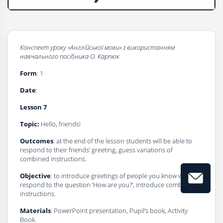
Конспект уроку «Англійської мови» з використанням
навчального посібника О. Карпюк
Form
: 1
Dаte
:
Lesson
7
Topic:
Hello, friends!
Outcomes
: аt the end of the lesson students will be able to
respond to their friends’ greeting, guess variations of
combined instructions.
Objective
: to introduce greetings of people you know well, to
respond to the question ‘How are you?’, introduce combined
instructions.
Materials
: PowerPoint presentation, Pupil’s book, Activity
Book.