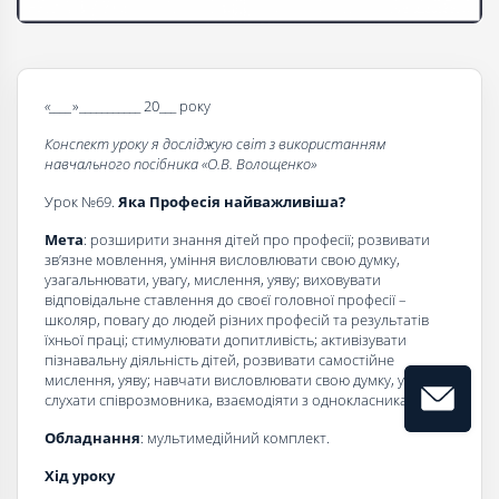
«____
»___________ 20___ року
Конспект уроку я досліджую світ з використанням
навчального посібника «О.В. Волощенко»
Урок №69.
Яка Професія найважливіша?
Мета
: розширити знання дітей про професії; розвивати
зв’язне мовлення, уміння висловлювати свою думку,
узагальнювати, увагу, мислення, уяву; виховувати
відповідальне ставлення до своєї головної професії –
школяр, повагу до людей різних професій та результатів
їхньої праці; стимулювати допитливість; активізувати
пізнавальну діяльність дітей, розвивати самостійне
мислення, уяву; навчати висловлювати свою думку, уважно
слухати співрозмовника, взаємодіяти з однокласниками.
Обладнання
: мультимедійний комплект.
Хід уроку