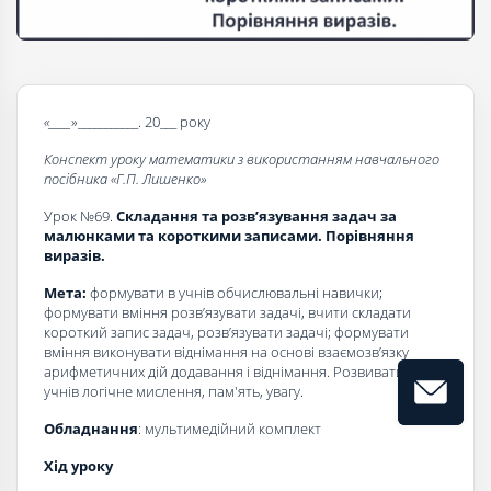
«____
»___________. 20___ року
Конспект уроку математики з використанням навчального
посібника «Г.П. Лишенко»
Урок №69.
Складання та розв’язування задач за
малюнками та короткими записами. Порівняння
виразів.
Мета:
формувати в учнів обчислювальні навички;
формувати вміння розв’язувати задачі, вчити складати
короткий запис задач, розв’язувати задачі; формувати
вміння виконувати віднімання на основі взаємозв’язку
арифметичних дій додавання і віднімання. Розвивати в
учнів логічне мислення, пам'ять, увагу.
Обладнання
: мультимедійний комплект
Хід уроку