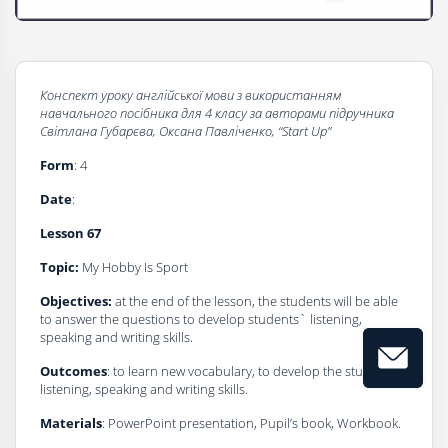
Конспект уроку англійської мови з використанням
навчального посібника для 4 класу за авторами підручника
Світлана Губарєва, Оксана Павліченко, “
Start Up
”
Form
: 4
Dаte
:
Lesson 67
Topic:
My Hobby Is Sport
Objectives:
at the end of the lesson, the students will be able
to answer the questions to develop students` listening,
speaking and writing skills.
Outcomes
: to learn new vocabulary, to develop the students’
listening, speaking and writing skills.
Materials
: PowerPoint presentation, Pupil’s book, Workbook.