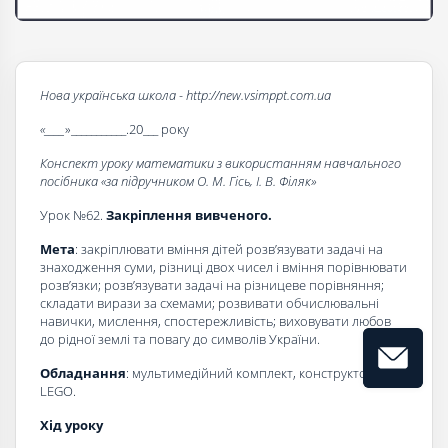
Нова українська школа - http://new.vsimppt.com.ua
«____
»___________.20___ року
Конспект уроку математики з використанням навчального
посібника «за підручником О. М. Гісь, І. В. Філяк»
Урок №62.
Закріплення вивченого.
Мета
: закріплювати вміння дітей розв’язувати задачі на
знаходження суми, різниці двох чисел і вміння порівнювати
розв’язки; розв’язувати задачі на різницеве порівняння;
складати вирази за схемами; розвивати обчислювальні
навички, мислення, спостережливість; виховувати любов
до рідної землі та повагу до символів України.
Обладнання
: мультимедійний комплект, конструктор
LEGO.
Хід уроку