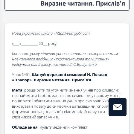
Нова українська школа - https://vsimpptx.com
«____
»___________.20___ року
Конспект уроку літературного читання з використанням
навчального посібника «Українська мова та читання»
(підручник для 2 класу, частина 2) О.Вашуленко.
Урок №61.
Шануй державні символи! Н. Поклад
«Прапор». Виразне читання. Прислів’я.
Мета
: розширити та уточнити знання учнів про символи;
познайомити із різноманітністю символіки у нашому житті;
поширити і збагатити знання учнів про символи України;
виховувати повагу до символіки Батьківщини; сприяти
формуванню національної свідомості; збагачувати
словниковий запас учнів.
Обладнання
: мультимедійний комплект