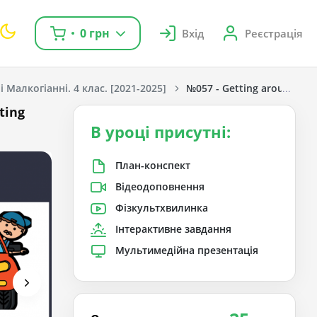
0 грн
Вхід
Реєстрація
 Малкогіанні. 4 клас. [2021-2025]
№057 - Getting around. No
ting
В уроці присутні:
План-конспект
Відеодоповнення
Фізкультхвилинка
Інтерактивне завдання
Мультимедійна презентація