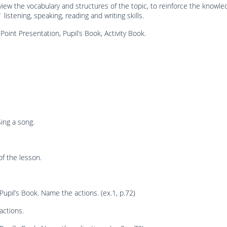
view the vocabulary and structures of the topic, to reinforce the knowle
listening, speaking, reading and writing skills.
Point Presentation, Pupil’s Book, Activity Book.
Sing a song.
of the lesson.
Pupil’s Book. Name the actions. (ex.1, p.72)
actions.