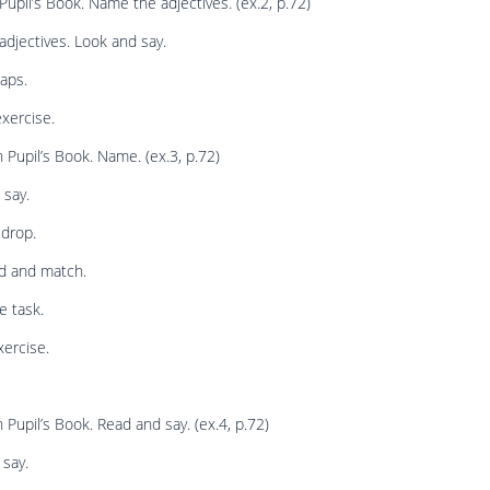
Pupil’s Book. Name the adjectives. (ex.2, p.72)
djectives. Look and say.
gaps.
exercise.
 Pupil’s Book. Name. (ex.3, p.72)
 say.
 drop.
ad and match.
e task.
ercise.
 Pupil’s Book. Read and say. (ex.4, p.72)
say.