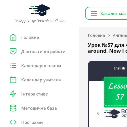
Каталог мат
Всім pptx - це Ваш вільний час.
Головна
Англій
Головна
Урок №57 для 4
around. Now I 
Діагностичні роботи
Календарні плани
Календар учителя
Інтерактиви
Методична база
Програми