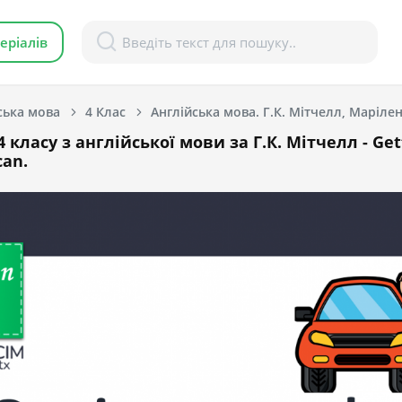
еріалів
ська мова
4 Клас
Англійська мова. Г.К. Мітчелл, Марілені
 класу з англійської мови за Г.К. Мітчелл - Get
can.