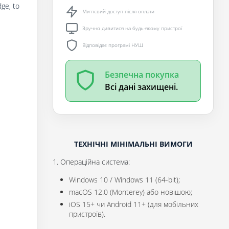
dge, to
Миттєвий доступ після оплати
Зручно дивитися на будь-якому пристрої
Відповідає програмі НУШ
Безпечна покупка
Всі дані захищені.
ТЕХНІЧНІ МІНІМАЛЬНІ ВИМОГИ
1. Операційна система:
Windows 10 / Windows 11 (64-bit);
macOS 12.0 (Monterey) або новішою;
iOS 15+ чи Android 11+ (для мобільних
пристроїв).