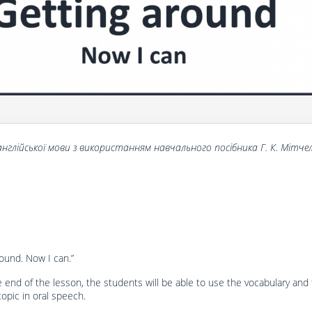
a
нглійської
мови
з
використанням
навчального
посібника
Г
.
К
.
Мітче
round. Now I can.”
e end of the lesson, the students will be able to use the vocabulary and
topic in oral speech.