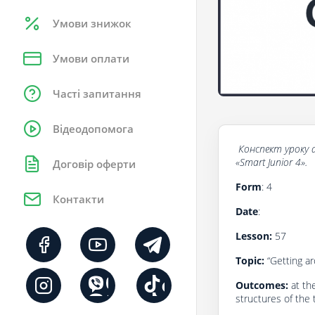
Умови знижок
Умови оплати
Часті запитання
Відеодопомога
Конспект
уроку
«Smart Junior 4».
Договір оферти
Form
: 4
Контакти
Date
:
Lesson:
57
Topic:
“Getting a
Outcomes:
at th
structures of the 