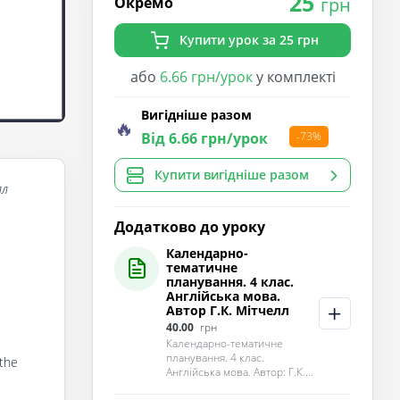
25
Окремо
грн
Купити урок за 25 грн
або
6.66 грн/урок
у комплекті
Вигідніше разом
🔥
Від 6.66 грн/урок
-73%
Купити вигідніше разом
лл
Додатково до уроку
Календарно-
тематичне
планування. 4 клас.
Англійська мова.
Автор Г.К. Мітчелл
40.00
грн
Календарно-тематичне
планування. 4 клас.
 the
Англійська мова. Автор: Г.К....